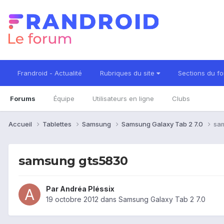
Frandroid - Actualité
Rubriques du site
Sections du f
Forums
Équipe
Utilisateurs en ligne
Clubs
Accueil
Tablettes
Samsung
Samsung Galaxy Tab 2 7.0
sa
samsung gts5830
Par
Andréa Pléssix
19 octobre 2012
dans
Samsung Galaxy Tab 2 7.0