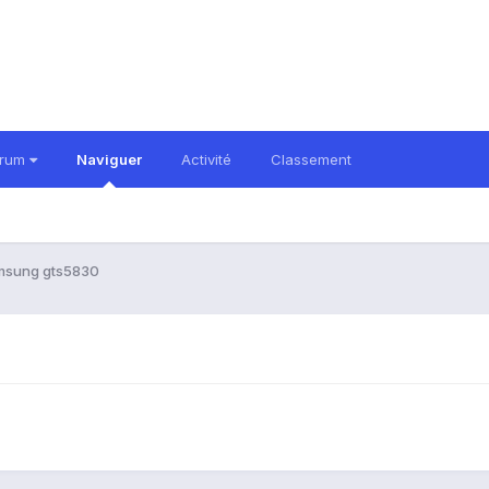
orum
Naviguer
Activité
Classement
msung gts5830