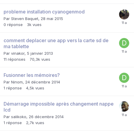
probleme installation cyanogenmod
Par
Steven Baquet
,
28 mai 2015
0
réponse
3k
vues
comment deplacer une app vers la carte sd de
ma tablette
Par
vinakor
,
5 janvier 2013
11
réponses
70,3k
vues
Fusionner les mémoires?
Par
Ninom
,
24 décembre 2014
1
réponse
4,5k
vues
Démarrage impossible après changement nappe
lcd
Par
salikoko
,
26 décembre 2014
1
réponse
2,7k
vues