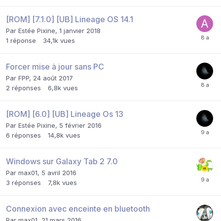
[ROM] [7.1.0] [UB] Lineage OS 14.1
Par
Estée Pixine
,
1 janvier 2018
1
réponse
34,1k
vues
Forcer mise à jour sans PC
Par
FPP
,
24 août 2017
2
réponses
6,8k
vues
[ROM] [6.0] [UB] Lineage Os 13
Par
Estée Pixine
,
5 février 2016
6
réponses
14,8k
vues
Windows sur Galaxy Tab 2 7.0
Par
max01
,
5 avril 2016
3
réponses
7,8k
vues
Connexion avec enceinte en bluetooth
Par
max01
,
21 mars 2016