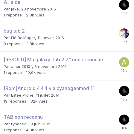
A l aide
Par
jaxe
,
20 novembre 2015
1
réponse
2,8k
vues
bug tab 2
Par
Flõ Bellãnger
,
11 janvier 2016
0
réponse
1,8k
vues
[RESOLU] Ma galaxy Tab 2 7" non reconnue
Par
amon2010²
,
3 novembre 2015
1
réponse
10,6k
vues
[Rom]Android 4.4.4 via cyanogenmod 11
Par
Estée Pixine
,
11 juillet 2014
19
réponses
32k
vues
TAB non reconnu
Par
rybaeric
,
19 juin 2015
1
réponse
4,3k
vues