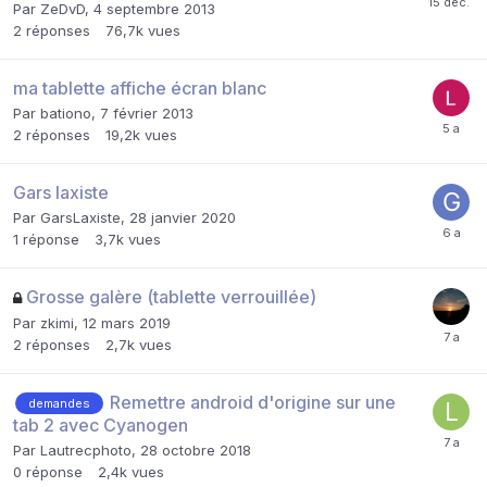
Par
ZeDvD
,
4 septembre 2013
2
réponses
76,7k
vues
ma tablette affiche écran blanc
Par
bationo
,
7 février 2013
2
réponses
19,2k
vues
Gars laxiste
Par
GarsLaxiste
,
28 janvier 2020
1
réponse
3,7k
vues
Grosse galère (tablette verrouillée)
Par
zkimi
,
12 mars 2019
2
réponses
2,7k
vues
Remettre android d'origine sur une
demandes
tab 2 avec Cyanogen
Par
Lautrecphoto
,
28 octobre 2018
0
réponse
2,4k
vues