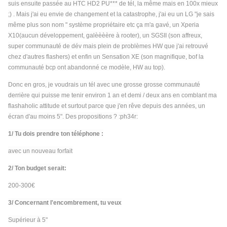
suis ensuite passée au HTC HD2 PU*** de tél, la même mais en 100x mieux
;) . Mais j'ai eu envie de changement et la catastrophe, j'ai eu un LG "je sais
même plus son nom " système propriétaire etc ça m'a gavé, un Xperia
X10(aucun développement, galèèèère à rooter), un SGSII (son affreux,
super communauté de dév mais plein de problèmes HW que j'ai retrouvé
chez d'autres flashers) et enfin un Sensation XE (son magnifique, bof la
communauté bcp ont abandonné ce modèle, HW au top).
Donc en gros, je voudrais un tél avec une grosse grosse communauté
derrière qui puisse me tenir environ 1 an et demi / deux ans en comblant ma
flashaholic attitude et surtout parce que j'en rêve depuis des années, un
écran d'au moins 5". Des propositions ? :ph34r:
1/ Tu dois prendre ton téléphone :
avec un nouveau forfait
2/ Ton budget serait:
200-300€
3/ Concernant l'encombrement, tu veux
Supérieur à 5"