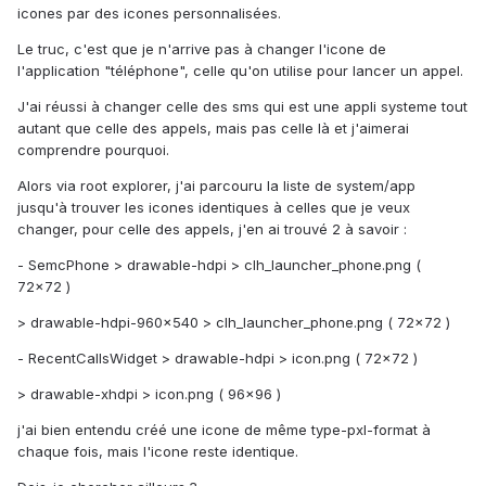
icones par des icones personnalisées.
Le truc, c'est que je n'arrive pas à changer l'icone de
l'application "téléphone", celle qu'on utilise pour lancer un appel.
J'ai réussi à changer celle des sms qui est une appli systeme tout
autant que celle des appels, mais pas celle là et j'aimerai
comprendre pourquoi.
Alors via root explorer, j'ai parcouru la liste de system/app
jusqu'à trouver les icones identiques à celles que je veux
changer, pour celle des appels, j'en ai trouvé 2 à savoir :
- SemcPhone > drawable-hdpi > clh_launcher_phone.png (
72x72 )
> drawable-hdpi-960x540 > clh_launcher_phone.png ( 72x72 )
- RecentCallsWidget > drawable-hdpi > icon.png ( 72x72 )
> drawable-xhdpi > icon.png ( 96x96 )
j'ai bien entendu créé une icone de même type-pxl-format à
chaque fois, mais l'icone reste identique.