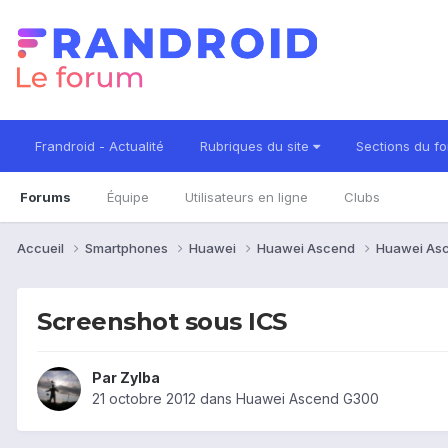
Frandroid - Actualité
Rubriques du site
Sections du f
Forums
Équipe
Utilisateurs en ligne
Clubs
Accueil
Smartphones
Huawei
Huawei Ascend
Huawei As
Screenshot sous ICS
Par
Zylba
21 octobre 2012
dans
Huawei Ascend G300