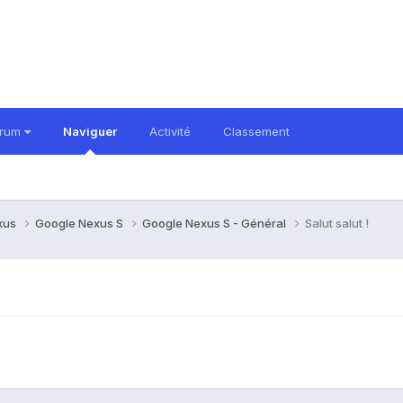
orum
Naviguer
Activité
Classement
xus
Google Nexus S
Google Nexus S - Général
Salut salut !