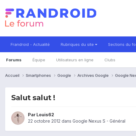
Frandroid - Actualité
Rubriques du site
Sections du f
Forums
Équipe
Utilisateurs en ligne
Clubs
Accueil
Smartphones
Google
Archives Google
Google Ne
Salut salut !
Par
Louis62
22 octobre 2012
dans
Google Nexus S - Général