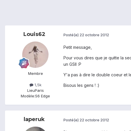
Louis62
Posté(e)
22 octobre 2012
Petit message,
Pour vous dires que je quitte la s
un GSII :P
Membre
Y'a pas à dire le double coeur et l
1,5k
Bisous les gens ! :)
Lieu
Paris
Modèle:
S6 Edge
laperuk
Posté(e)
22 octobre 2012