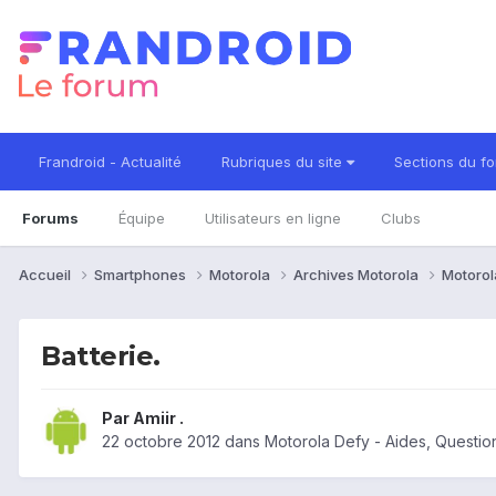
Frandroid - Actualité
Rubriques du site
Sections du f
Forums
Équipe
Utilisateurs en ligne
Clubs
Accueil
Smartphones
Motorola
Archives Motorola
Motorol
Batterie.
Par
Amiir .
22 octobre 2012
dans
Motorola Defy - Aides, Questi