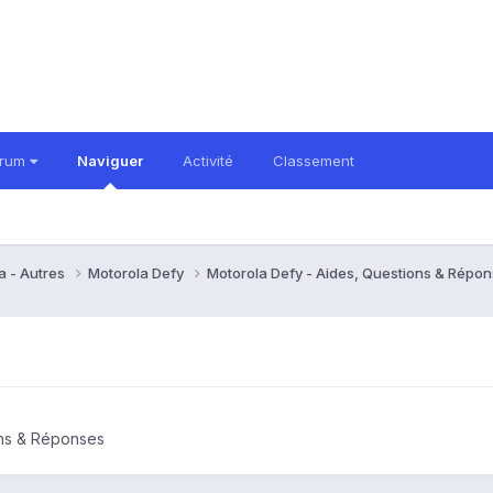
orum
Naviguer
Activité
Classement
a - Autres
Motorola Defy
Motorola Defy - Aides, Questions & Répo
ons & Réponses