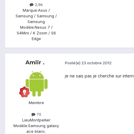
2,6k
Marque:
Asus /
Samsung / Samsung /
Samsung
Modèle:
Nexus 7 /
S4Mini / K Zoom / S6
Edge
Amiir .
Posté(e)
23 octobre 2012
je ne sais pas je cherche sur intern
Membre
70
Lieu
Montpellier
Modèle:
Samsung galaxy
ace blanc.