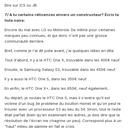
Etre sur ICS ou JB.
7/ A tu certains réticences envers un constructeur? Écris ta
liste noire:
Encore du mal avec LG ou Motorola. De même pour certaines
marques peu connues, et qui donc n'ont pas une grosse
communauté derrière.
Bref, comme je l'ai dit juste avant, j'ai quelques idées en tête.
Tout d'abord, il y a le HTC One X, trouvable dans les 400€ neuf.
Ensuite, le Samsung Galaxy S3, trouvable dans les 450€ neuf.
Il y a aussi le HTC One S, dans les 350€ neuf.
En enfin, le HTC One X+, dans les 650€, neuf également...
Au départ, je voulais le HTC One S, mais il s'avère qu'il est
victime d'un bug (le problème du boutton Home) et qu'on peut le
trouver avec un processeur S3 au lieu du S4. Sinon, tout le reste
était parfait (bien qu'en examinant les autres, je dois dire que la
résolution de l'écran me chagrine un peu). Correspond plus à un
"haut" milieu de gamme en fait je crois.