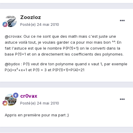
Zoozloz
Posté(e)
24 mai 2010
@crovax: Oui ce ne sont que des math mais c'est juste une
astuce voilà tout, je voulais garder ca pour moi mais bon ^^. En
fait l'astuce est que le nombre P(P(1)+1) on le converti dans la
base P(1)+1 et on a directement les coefficients des polynomes.
@bydox : P(1) veut dire ton polynome quand x vaut 1, par exemple
P(x)=x²+x+1 et P(1) = 3 et P(P(1)+1)=P(4)=21
cr0vax
Posté(e)
24 mai 2010
Appris en première pour ma part ;)