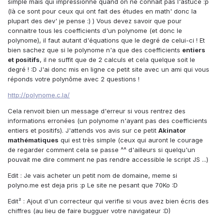
simple mais qui impressionne quand on ne connait pas l'astuce :p
(là ce sont pour ceux qui ont fait des études en math' donc la
plupart des dev' je pense :) ) Vous devez savoir que pour
connaitre tous les coefficients d'un polynome (et donc le
polynome), il faut autant d'équations que le degré de celui-ci ! Et
bien sachez que si le polynome n'a que des coefficients
entiers
et positifs
, il ne suffit que de 2 calculs et cela quelque soit le
degré ! :D J'ai donc mis en ligne ce petit site avec un ami qui vous
réponds votre polynôme avec 2 questions !
http://polynome.c.la/
Cela renvoit bien un message d'erreur si vous rentrez des
informations erronées (un polynome n'ayant pas des coefficients
entiers et positifs). J'attends vos avis sur ce petit
Akinator
mathématiques
qui est très simple (ceux qui auront le courage
de regarder comment cela se passe ^^ d'ailleurs si quelqu'un
pouvait me dire comment ne pas rendre accessible le script JS ...)
Edit : Je vais acheter un petit nom de domaine, meme si
polyno.me est deja pris :p Le site ne pesant que 70Ko :D
Edit² : Ajout d'un correcteur qui verifie si vous avez bien écris des
chiffres (au lieu de faire bugguer votre navigateur :D)