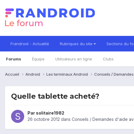
Frandroid - Actualité
Rubriques du site
Sections du f
Forums
Équipe
Utilisateurs en ligne
Clubs
Accueil
Android
Les terminaux Android
Conseils / Demandes
Quelle tablette acheté?
Par
solitaire1982
26 octobre 2012
dans
Conseils / Demandes d'aide av