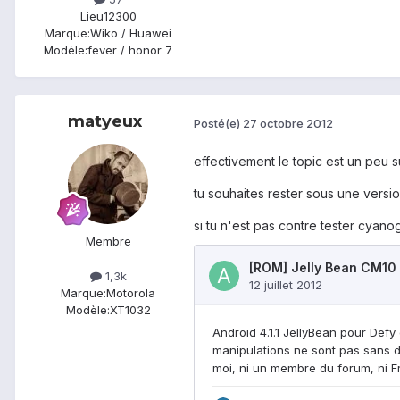
Lieu
12300
Marque:
Wiko / Huawei
Modèle:
fever / honor 7
matyeux
Posté(e)
27 octobre 2012
effectivement le topic est un peu 
tu souhaites rester sous une versi
si tu n'est pas contre tester cyano
Membre
1,3k
Marque:
Motorola
Modèle:
XT1032