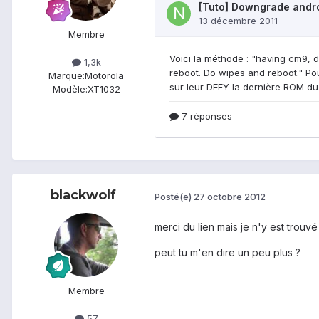
Membre
1,3k
Marque:
Motorola
Modèle:
XT1032
blackwolf
Posté(e)
27 octobre 2012
merci du lien mais je n'y est trouv
peut tu m'en dire un peu plus ?
Membre
57