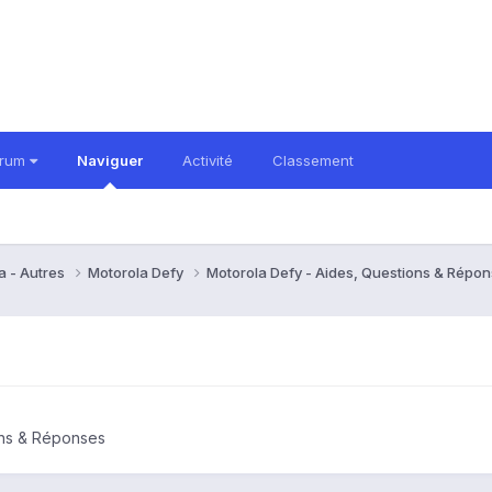
orum
Naviguer
Activité
Classement
a - Autres
Motorola Defy
Motorola Defy - Aides, Questions & Répo
ons & Réponses