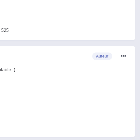
r 525
Auteur
table :(