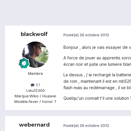
blackwolf
Posté(e)
26 octobre 2012
Bonjour , alors je vais essayer de
A force de jouer au apprentis sorcie
écran noir et juste une lumiere blan
Membre
La dessus , j'ai rechargé la batterie
de rom , maintenant il est en mb526
57
flash mais au redémarrage , il se b
Lieu
12300
Marque:
Wiko / Huawei
Quelqu'un connait t'il une solution 
Modèle:
fever / honor 7
webernard
Posté(e)
26 octobre 2012