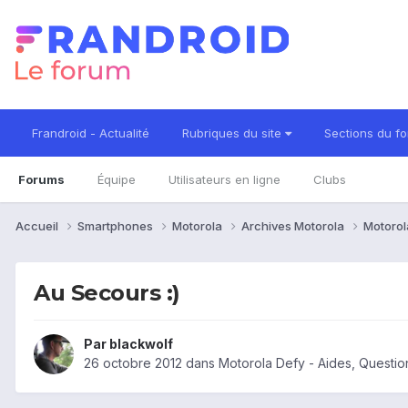
Frandroid - Actualité
Rubriques du site
Sections du f
Forums
Équipe
Utilisateurs en ligne
Clubs
Accueil
Smartphones
Motorola
Archives Motorola
Motorol
Au Secours :)
Par
blackwolf
26 octobre 2012
dans
Motorola Defy - Aides, Questi