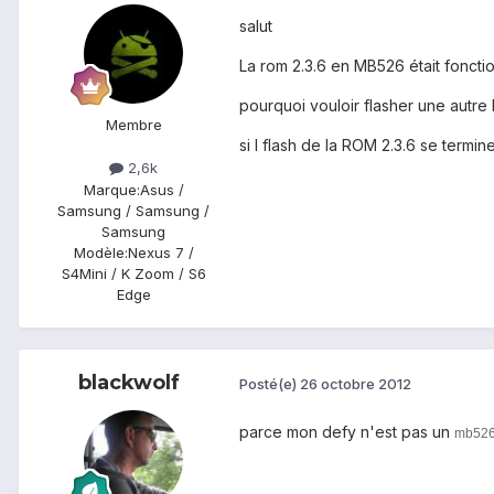
salut
La rom 2.3.6 en MB526 était fonctio
pourquoi vouloir flasher une autr
Membre
si l flash de la ROM 2.3.6 se termin
2,6k
Marque:
Asus /
Samsung / Samsung /
Samsung
Modèle:
Nexus 7 /
S4Mini / K Zoom / S6
Edge
blackwolf
Posté(e)
26 octobre 2012
parce mon defy n'est pas un
mb526 