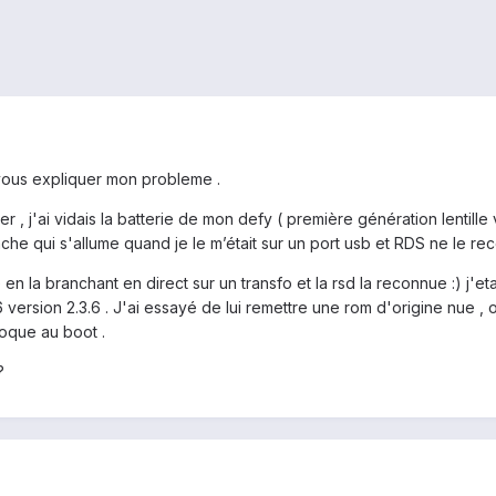
 vous expliquer mon probleme .
r , j'ai vidais la batterie de mon defy ( première génération lentille
che qui s'allume quand je le m’était sur un port usb et RDS ne le reco
 en la branchant en direct sur un transfo et la rsd la reconnue :) j'et
 version 2.3.6 . J'ai essayé de lui remettre une rom d'origine nue ,
loque au boot .
?