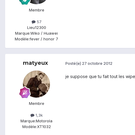
Membre
57
Lieu
12300
Marque:
Wiko / Huawei
Modèle:
fever / honor 7
matyeux
Posté(e)
27 octobre 2012
je suppose que tu fait tout les wip
Membre
1,3k
Marque:
Motorola
Modèle:
XT1032