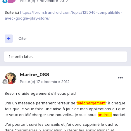
Posté(e)
7 novembre 2012
Suite ici
https://forum.frandroid.com/topic/125046-compatibilite-
avec-google-play-store/
Citer
1 month later...
Marine_088
Posté(e)
17 décembre 2012
Besoin d'aide également s'il vous plait!
J'ai un message permanent 'erreur de
téléchargement
' à chaque
fois que je veux faire une mise à jour de mes applications ou que
je veux en télécharger une nouvelle... je suis sous
android
market.
J'ai pourtant suivi les conseils et j'ai donc supprimé le cache,
dans "
paramètres > application > Gérer les applications" et