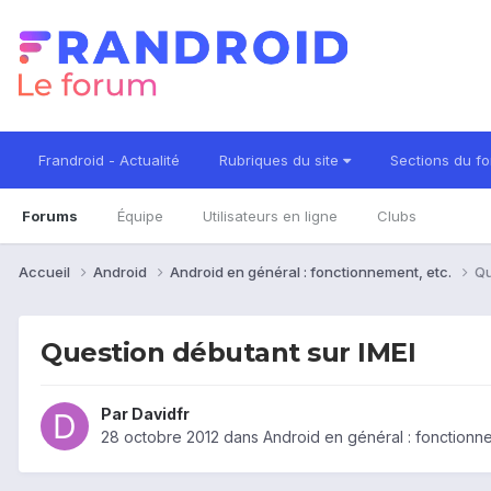
Frandroid - Actualité
Rubriques du site
Sections du f
Forums
Équipe
Utilisateurs en ligne
Clubs
Accueil
Android
Android en général : fonctionnement, etc.
Qu
Question débutant sur IMEI
Par
Davidfr
28 octobre 2012
dans
Android en général : fonctionne