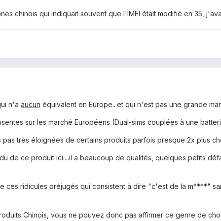
es chinois qui indiquait souvent que l'IMEI était modifié en 35, j'av
qui n'a
aucun
équivalent en Europe...et qui n'est pas une grande ma
 absentes sur les marché Européens (Dual-sims couplées à une batte
 pas très éloignées de certains produits parfois presque 2x plus ch
u de ce produit ici....il a beaucoup de qualités, quelques petits défa
ue ces ridicules préjugés qui consistent à dire "c'est de la m****" s
oduits Chinois, vous ne pouvez donc pas affirmer ce genre de chose