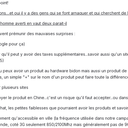
oint!
dons....et oui il y a des gens qui se font arnaquer et qui cherchent de 
un homme averti en vaut deux parait-il
uvent prémunir des mauvaises surprises :
ogle pour ça)
ir qu'il peut y avoir des taxes supplémentaires...savoir aussi qu'un 
/5)
peux avoir un produit au hardware bidon mais aussi un produit de bo
s, un simple "+" sur le nom d'un produit peut faire toute la différenc
 plusieurs sites
yer le produit en Chine...c'est un risque qu'il faut accepter...ou d
chat, les petites faiblesses que pourraient avoir les produits et savoir 
lement qu'accessible en ville (la fréquence utilisée dans notre ca
bande, coté 3G seulement 850/2100Mhz mais généralement pas de 