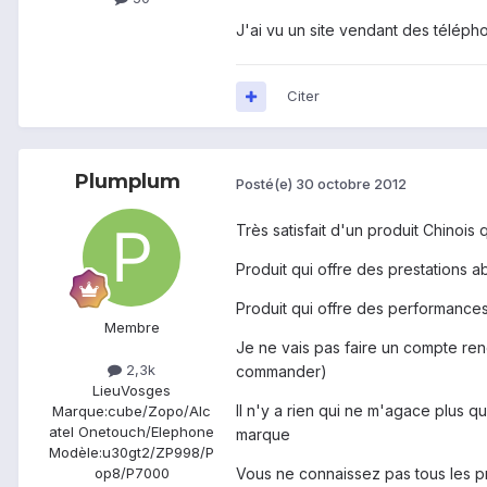
J'ai vu un site vendant des téléphon
Citer
Plumplum
Posté(e)
30 octobre 2012
Très satisfait d'un produit Chinois 
Produit qui offre des prestations
Produit qui offre des performances
Membre
Je ne vais pas faire un compte rend
2,3k
commander)
Lieu
Vosges
Il n'y a rien qui ne m'agace plus q
Marque:
cube/Zopo/Alc
atel Onetouch/Elephone
marque
Modèle:
u30gt2/ZP998/P
Vous ne connaissez pas tous les pr
op8/P7000