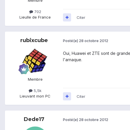
Membre
702
Lieu
Ile de France
Citer
rubixcube
Posté(e)
28 octobre 2012
Oui, Huawei et ZTE sont de grandes 
l'arnaque.
Membre
5,5k
Lieu
vant mon PC
Citer
Dede17
Posté(e)
28 octobre 2012