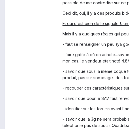
possible de me contredire sur ce p
Ceci dit, oui, il y a des produits bi
Et oui c'est bien de le signaler!...
Mais il y a quelques règles qui pe
- faut se renseigner un peu (ya go
- faire gaffe à où on achète...savo
mon cas, le vendeur était noté 4.8
- savoir que sous la même coque tu 
produit, pas sur son image...des foi
- recouper ces caractéristiques sur
- savoir que pour le SAV faut renvo
- identifier sur les forums avant l'a
- savoir que la 3g ne sera probab
téléphonie pas de soucis Quadri