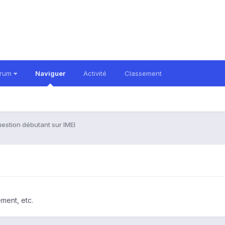
orum
Naviguer
Activité
Classement
estion débutant sur IMEI
ment, etc.