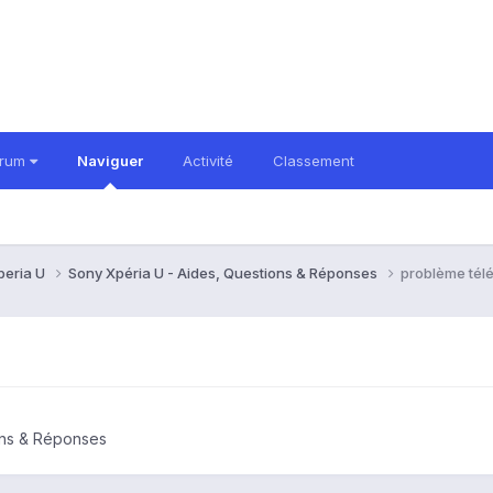
orum
Naviguer
Activité
Classement
peria U
Sony Xpéria U - Aides, Questions & Réponses
problème tél
ons & Réponses