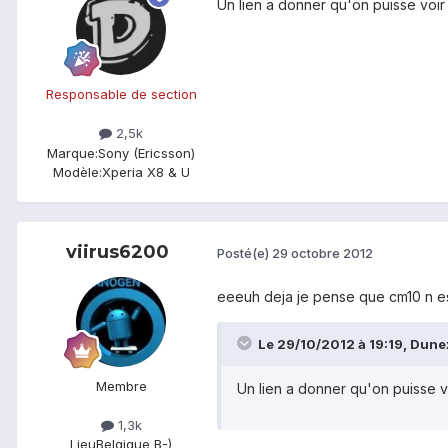
Un lien a donner qu'on puisse voi
Responsable de section
2,5k
Marque:
Sony (Ericsson)
Modèle:
Xperia X8 & U
viirus6200
Posté(e)
29 octobre 2012
eeeuh deja je pense que cm10 n es
Le 29/10/2012 à 19:19, Dunex
Membre
Un lien a donner qu'on puisse 
1,3k
Lieu
Belgique B-)