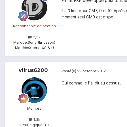
En fait FXP développe pour tous le
Il a 3 lien pour CM7, 9 et 10. Aprè
moment seul CM9 est dispo.
Responsable de section
2,5k
Marque:
Sony (Ericsson)
Modèle:
Xperia X8 & U
viirus6200
Posté(e)
29 octobre 2012
Oui comme je l'ai dit au dessus..
Membre
1,3k
Lieu
Belgique B-)