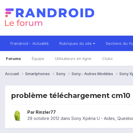
Frandroid - Actualité
Rubriques du site
Sections du f
Forums
Équipe
Utilisateurs en ligne
Clubs
Accueil
Smartphones
Sony
Sony - Autres Modèles
Sony X
problème téléchargement cm10
Par
Rinzler77
29 octobre 2012
dans
Sony Xpéria U - Aides, Questi