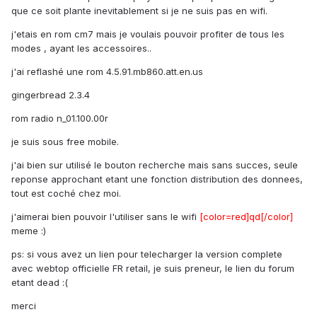
que ce soit plante inevitablement si je ne suis pas en wifi.
j'etais en rom cm7 mais je voulais pouvoir profiter de tous les
modes , ayant les accessoires..
j'ai reflashé une rom 4.5.91.mb860.att.en.us
gingerbread 2.3.4
rom radio n_01.100.00r
je suis sous free mobile.
j'ai bien sur utilisé le bouton recherche mais sans succes, seule
reponse approchant etant une fonction distribution des donnees,
tout est coché chez moi.
j'aimerai bien pouvoir l'utiliser sans le wifi
[color=red]qd[/color]
meme :)
ps: si vous avez un lien pour telecharger la version complete
avec webtop officielle FR retail, je suis preneur, le lien du forum
etant dead :(
merci