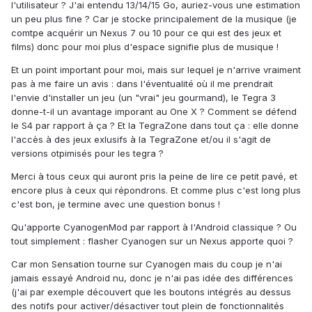
l'utilisateur ? J'ai entendu 13/14/15 Go, auriez-vous une estimation
un peu plus fine ? Car je stocke principalement de la musique (je
comtpe acquérir un Nexus 7 ou 10 pour ce qui est des jeux et
films) donc pour moi plus d'espace signifie plus de musique !
Et un point important pour moi, mais sur lequel je n'arrive vraiment
pas à me faire un avis : dans l'éventualité où il me prendrait
l'envie d'installer un jeu (un "vrai" jeu gourmand), le Tegra 3
donne-t-il un avantage imporant au One X ? Comment se défend
le S4 par rapport à ça ? Et la TegraZone dans tout ça : elle donne
l'accès à des jeux exlusifs à la TegraZone et/ou il s'agit de
versions otpimisés pour les tegra ?
Merci à tous ceux qui auront pris la peine de lire ce petit pavé, et
encore plus à ceux qui répondrons. Et comme plus c'est long plus
c'est bon, je termine avec une question bonus !
Qu'apporte CyanogenMod par rapport à l'Android classique ? Ou
tout simplement : flasher Cyanogen sur un Nexus apporte quoi ?
Car mon Sensation tourne sur Cyanogen mais du coup je n'ai
jamais essayé Android nu, donc je n'ai pas idée des différences
(j'ai par exemple découvert que les boutons intégrés au dessus
des notifs pour activer/désactiver tout plein de fonctionnalités