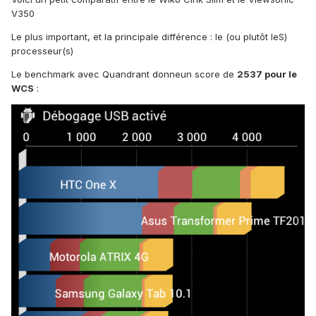
V350
Le plus important, et la principale différence : le (ou plutôt leS)
processeur(s)
Le benchmark avec Quandrant donneun score de
2537 pour le
WCS
: