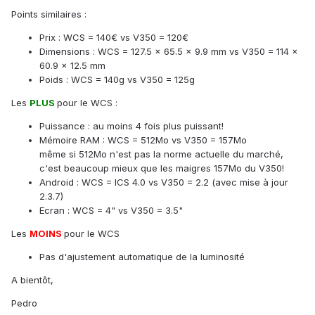
Points similaires :
Prix : WCS = 140€ vs V350 = 120€
Dimensions : WCS = 127.5 x 65.5 x 9.9 mm vs V350 = 114 x
60.9 x 12.5 mm
Poids : WCS = 140g vs V350 = 125g
Les
PLUS
pour le WCS :
Puissance : au moins 4 fois plus puissant!
Mémoire RAM : WCS = 512Mo vs V350 = 157Mo
même si 512Mo n'est pas la norme actuelle du marché,
c'est beaucoup mieux que les maigres 157Mo du V350!
Android : WCS = ICS 4.0 vs V350 = 2.2 (avec mise à jour
2.3.7)
Ecran : WCS = 4" vs V350 = 3.5"
Les
MOINS
pour le WCS
Pas d'ajustement automatique de la luminosité
A bientôt,
Pedro