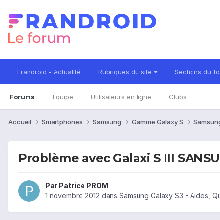
Frandroid - Actualité
Rubriques du site
Sections du f
Forums
Équipe
Utilisateurs en ligne
Clubs
Accueil
Smartphones
Samsung
Gamme Galaxy S
Samsung
Problème avec Galaxi S III SANS
Par
Patrice PROM
1 novembre 2012
dans
Samsung Galaxy S3 - Aides, Q