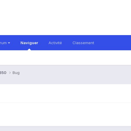
orum
Naviguer
Activité
Classement
8350
Bug