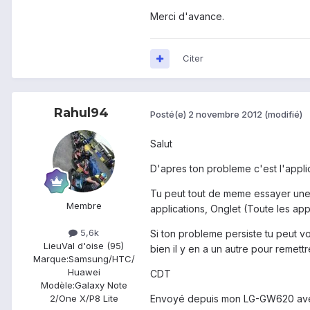
Merci d'avance.
Citer
Rahul94
Posté(e)
2 novembre 2012
(modifié)
Salut
D'apres ton probleme c'est l'appli
Tu peut tout de meme essayer une a
Membre
applications, Onglet (Toute les ap
5,6k
Si ton probleme persiste tu peut v
Lieu
Val d'oise (95)
bien il y en a un autre pour remet
Marque:
Samsung/HTC/
Huawei
CDT
Modèle:
Galaxy Note
Envoyé depuis mon LG-GW620 ave
2/One X/P8 Lite