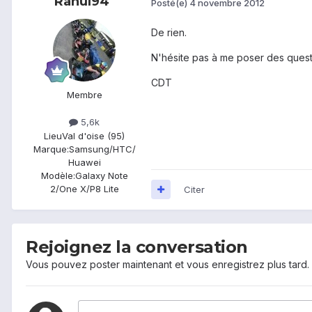
Rahul94
Posté(e)
4 novembre 2012
De rien.
N'hésite pas à me poser des questi
CDT
Membre
5,6k
Lieu
Val d'oise (95)
Marque:
Samsung/HTC/
Huawei
Modèle:
Galaxy Note
2/One X/P8 Lite
Citer
Rejoignez la conversation
Vous pouvez poster maintenant et vous enregistrez plus tard