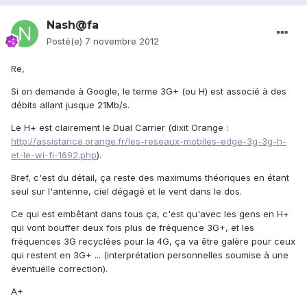
Nash@fa
Posté(e)
7 novembre 2012
Re,
Si on demande à Google, le terme 3G+ (ou H) est associé à des
débits allant jusque 21Mb/s.
Le H+ est clairement le Dual Carrier (dixit Orange :
http://assistance.orange.fr/les-reseaux-mobiles-edge-3g-3g-h-
et-le-wi-fi-1692.php
).
Bref, c'est du détail, ça reste des maximums théoriques en étant
seul sur l'antenne, ciel dégagé et le vent dans le dos.
Ce qui est embêtant dans tous ça, c'est qu'avec les gens en H+
qui vont bouffer deux fois plus de fréquence 3G+, et les
fréquences 3G recyclées pour la 4G, ça va être galère pour ceux
qui restent en 3G+ ... (interprétation personnelles soumise à une
éventuelle correction).
A+