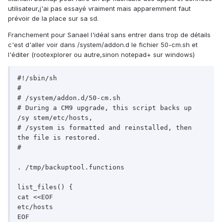
utilisateur,j'ai pas essayé vraiment mais apparemment faut
prévoir de la place sur sa sd.
Franchement pour Sanael l'idéal sans entrer dans trop de détails
c'est d'aller voir dans /system/addon.d le fichier 50-cm.sh et
l'éditer (rootexplorer ou autre,sinon notepad+ sur windows)
#!/sbin/sh 

# 

# /system/addon.d/50-cm.sh 

# During a CM9 upgrade, this script backs up 
/sy stem/etc/hosts,

# /system is formatted and reinstalled, then 
the file is restored.

# 

. /tmp/backuptool.functions 

list_files() { 

cat <<EOF 

etc/hosts

EOF 
