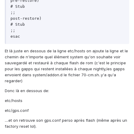
pre-restore) 

# Stub 

;; 

post-restore) 

# Stub 

;; 

Et là juste en dessous de la ligne etc/hosts on ajoute la ligne et le
chemin de n'importe quel élément system qu'on souhaite voir
sauvegardé et restauré à chaque flash de rom (c'est le principe
pour les gapps qui restent installées à chaque nightly,les gapps
envoient dans system/addon.d le fichier 70-cm.sh..y'a qu'a
regarder)
Donc là en dessous de:
etc/hosts
etc/gps.conf
....et on retrouve son gps.conf perso après flash (même après un
factory reset lol).