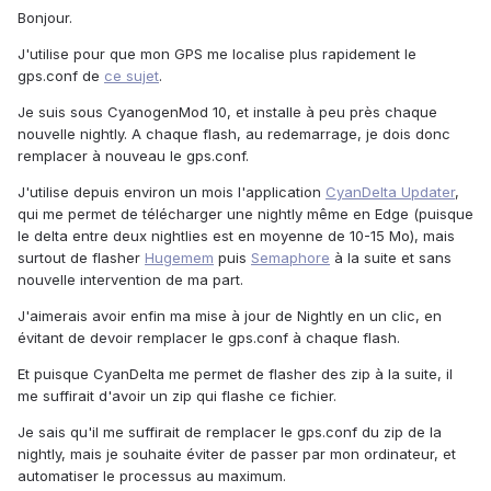
Bonjour.
J'utilise pour que mon GPS me localise plus rapidement le
gps.conf de
ce sujet
.
Je suis sous CyanogenMod 10, et installe à peu près chaque
nouvelle nightly. A chaque flash, au redemarrage, je dois donc
remplacer à nouveau le gps.conf.
J'utilise depuis environ un mois l'application
CyanDelta Updater
,
qui me permet de télécharger une nightly même en Edge (puisque
le delta entre deux nightlies est en moyenne de 10-15 Mo), mais
surtout de flasher
Hugemem
puis
Semaphore
à la suite et sans
nouvelle intervention de ma part.
J'aimerais avoir enfin ma mise à jour de Nightly en un clic, en
évitant de devoir remplacer le gps.conf à chaque flash.
Et puisque CyanDelta me permet de flasher des zip à la suite, il
me suffirait d'avoir un zip qui flashe ce fichier.
Je sais qu'il me suffirait de remplacer le gps.conf du zip de la
nightly, mais je souhaite éviter de passer par mon ordinateur, et
automatiser le processus au maximum.