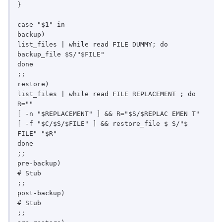
} 

case "$1" in 

backup) 

list_files | while read FILE DUMMY; do 

backup_file $S/"$FILE" 

done 

;; 

restore) 

list_files | while read FILE REPLACEMENT ; do

R="" 

[ -n "$REPLACEMENT" ] && R="$S/$REPLAC EMEN T"

[ -f "$C/$S/$FILE" ] && restore_file $ S/"$ 
FILE" "$R"

done 

;; 

pre-backup) 

# Stub 

;; 

post-backup) 

# Stub 

;; 
