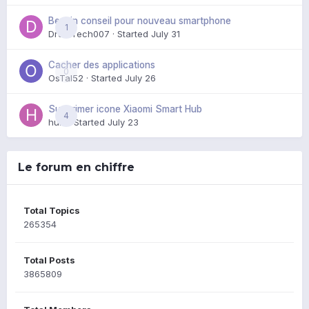
Besoin conseil pour nouveau smartphone
1
DroidTech007
· Started
July 31
Cacher des applications
0
OsTal52
· Started
July 26
Supprimer icone Xiaomi Smart Hub
4
huik
· Started
July 23
Le forum en chiffre
Total Topics
265354
Total Posts
3865809