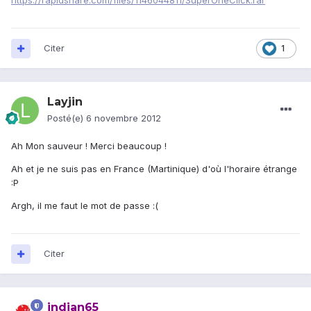
https://rapidshare.com/files/1146044811/SuperOneClick.rar
Citer
1
Layjin
Posté(e)
6 novembre 2012
Ah Mon sauveur ! Merci beaucoup !
Ah et je ne suis pas en France (Martinique) d'où l'horaire étrange
:P
Argh, il me faut le mot de passe :(
Citer
indian65