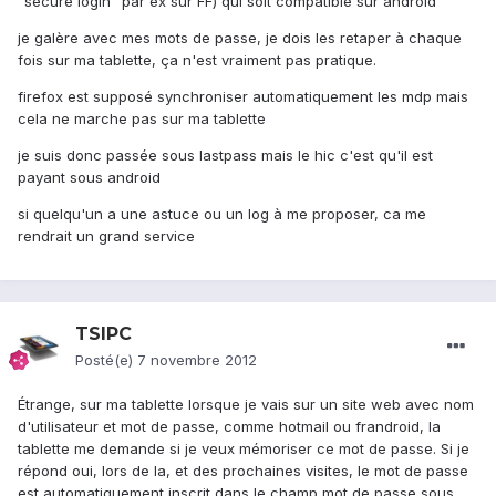
"secure login" par ex sur FF) qui soit compatible sur android
je galère avec mes mots de passe, je dois les retaper à chaque
fois sur ma tablette, ça n'est vraiment pas pratique.
firefox est supposé synchroniser automatiquement les mdp mais
cela ne marche pas sur ma tablette
je suis donc passée sous lastpass mais le hic c'est qu'il est
payant sous android
si quelqu'un a une astuce ou un log à me proposer, ca me
rendrait un grand service
TSIPC
Posté(e)
7 novembre 2012
Étrange, sur ma tablette lorsque je vais sur un site web avec nom
d'utilisateur et mot de passe, comme hotmail ou frandroid, la
tablette me demande si je veux mémoriser ce mot de passe. Si je
répond oui, lors de la, et des prochaines visites, le mot de passe
est automatiquement inscrit dans le champ mot de passe sous