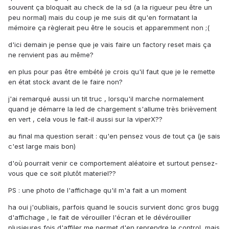
souvent ça bloquait au check de la sd (a la rigueur peu être un
peu normal) mais du coup je me suis dit qu'en formatant la
mémoire ça règlerait peu être le soucis et apparemment non ;(
d'ici demain je pense que je vais faire un factory reset mais ça
ne renvient pas au même?
en plus pour pas être embété je crois qu'il faut que je le remette
en état stock avant de le faire non?
j'ai remarqué aussi un tit truc , lorsqu'il marche normalement
quand je démarre la led de chargement s'allume très brièvement
en vert , cela vous le fait-il aussi sur la viperX??
au final ma question serait : qu'en pensez vous de tout ça (je sais
c'est large mais bon)
d'où pourrait venir ce comportement aléatoire et surtout pensez-
vous que ce soit plutôt materiel??
PS : une photo de l'affichage qu'il m'a fait a un moment
ha oui j'oubliais, parfois quand le soucis survient donc gros bugg
d'affichage , le fait de vérouiller l'écran et le dévérouiller
plusieures fois d'affiler me permet d'en reprendre le control, mais