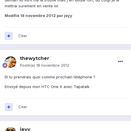
demain ils vont me le trouvé mais j'en doute fort, du coup je le
mettrai surement en vente lol
Modifié
18 novembre 2012
par jeyy
Citer
thewytcher
Posté(e)
18 novembre 2012
Et tu prendrais quoi comme prochain téléphone ?
Envoyé depuis mon HTC One X avec Tapatalk
Citer
jeyy