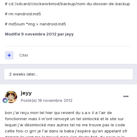
# cd /sdcard/clockworkmod/backup/nom-du-dossier-de-backup
# rm nandroid.md5
# md5sum *img > nandroid.md5
Modifié
9 novembre 2012
par jeyy
Citer
2 weeks later...
jeyy
Posté(e)
18 novembre 2012
bon j'ai reçu mon tel hier qui revient du s.a.v. il a l'air de
fonctionner mais il m'ont renvoyé un tel simlocké et le site sur
lequel j'ai désimlocké mes autres tel ne me trouve pas le code
cette fois-ci grrr je l'ai dans le baba j'espère qu'en appelant sfr