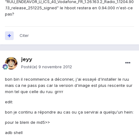
"RUU_ENDEAVOR_U_ICS_40_Vodafone_FR_1.26.163.2_Radio_1.1204.90
.13_release_251225_signed" le hboot restera en 0.94.000 n'est-ce
pas?
Citer
jeyy
Posté(e)
9 novembre 2012
bon bin il recommence a déconner, j'ai essayé d'installer le ruu
mais ca ne pass pas car la version d'image est plus rescente sur
mon tel que celle du ruu. grrrr
edit:
bon je continu a répondre au cas ou ça servirai a quelqu'un hein:
pour le blem de md5>>
adb shell