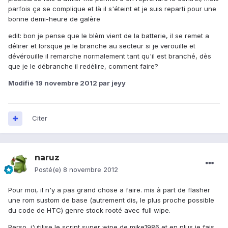
parfois ça se complique et là il s'éteint et je suis reparti pour une
bonne demi-heure de galère
edit: bon je pense que le blèm vient de la batterie, il se remet a
délirer et lorsque je le branche au secteur si je verouille et
dévérouille il remarche normalement tant qu'il est branché, dès
que je le débranche il redélire, comment faire?
Modifié
19 novembre 2012
par jeyy
Citer
naruz
Posté(e)
8 novembre 2012
Pour moi, il n'y a pas grand chose a faire. mis à part de flasher
une rom sustom de base (autrement dis, le plus proche possible
du code de HTC) genre stock rooté avec full wipe.
Perso, j'utilise le script super wipe de mike1986 et en plus je fais