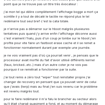
point que je ne trouve pas un titre très évocateur :
j'ai mon tel qui délire complètement l'affichage bogge a mort ça
scintille il y a tout de décalé le tactile ne répond plus le tel
redémarre tout seul bref c'est la cata totale.
je n'arrive pas a démarrer sur le hboot malgrès plusieures
tentatives puis quand j'y arrive enfin l'affichage déconne aussi
c'est vraiment l'halu, puis d'un coup je tombe sur le hboot j'en
profite pour vite faire un fastboot erase cache et il se remet a
fonctionner normalement durant par exemple une journée.
je ne vois vraiment pas d'où ça pourrait venir , je pensais que le
processeur avait morflé du fait d'avoir utilisé différents kernel
(faux, bricked...etc..) mais d'un autre coter je ne vois pas
pourquoi il se remétrait a fonctionner par la suite.
j'ai tout remis a zéro tout "wiper" tout reinstaller propre j'ai
changer de recovery en pensant que ça pouvait venir de celui
que j'avais (twrp) mais au final j'en suis revenu car le problème
est revenu malgrès tout.
pour le faire redémarer il m'a falu le brancher au secteur alors
qu'il était chargé quasiment a fond, et au moment du démarage