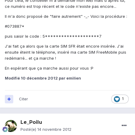
Pour cela, le conseiller m'a demandé mon IMEI mais d'après lui,
ce numéro est trop récent et le code n'existe pas encore...
Il m'a donc proposé de "faire autrement" -_- Voici la procédure :
#073887*
puis saisir le code : 5********************7
J'ai fait ça alors que la carte SIM SFR était encore insérée. J'ai
ensuite éteint le téléphone, inséré ma carte SIM FreeMobile puis
redémarré... et ça marche !
En espérant que ça marche aussi pour vous :P
Modifié
10 décembre 2012
par emilien
Citer
1
Le_Poilu
Posté(e)
14 novembre 2012