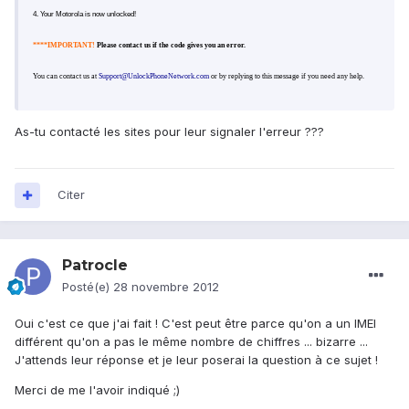
4. Your Motorola
is now unlocked!
****IMPORTANT!
Please contact us if the code gives you an error.
You can contact us at
Support@UnlockPhoneNetwork.com
or by replying to this message if you need any help.
As-tu contacté les sites pour leur signaler l'erreur ???
Citer
Patrocle
Posté(e)
28 novembre 2012
Oui c'est ce que j'ai fait ! C'est peut être parce qu'on a un IMEI
différent qu'on a pas le même nombre de chiffres ... bizarre ...
J'attends leur réponse et je leur poserai la question à ce sujet !
Merci de me l'avoir indiqué ;)