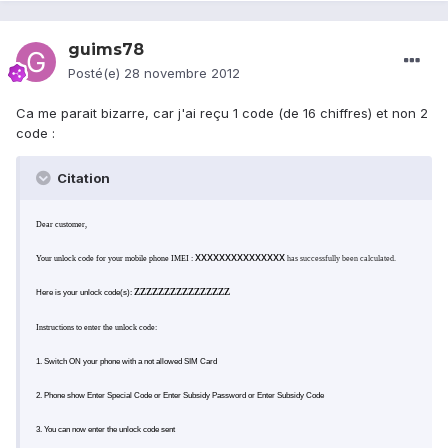
guims78
Posté(e)
28 novembre 2012
Ca me parait bizarre, car j'ai reçu 1 code (de 16 chiffres) et non 2
code :
Citation
Dear customer,
xxxxxxxxxxxxxxx
Your unlock code for your mobile phone IMEI :
has successfully been calculated.
zzzzzzzzzzzzzzzz
Here is your unlock code(s):
Instructions to enter the unlock code:
1. Switch ON your phone with a not allowed SIM Card
2. Phone show Enter Special Code or Enter Subsidy Password or Enter Subsidy Code
3. You can now enter the unlock code sent