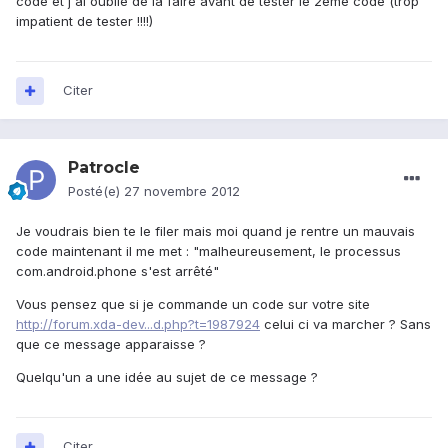
code et j'ai oublié de la faire avant de tester le 2eme code (trop
impatient de tester !!!!)
Citer
Patrocle
Posté(e)
27 novembre 2012
Je voudrais bien te le filer mais moi quand je rentre un mauvais
code maintenant il me met : "malheureusement, le processus
com.android.phone s'est arrêté"
Vous pensez que si je commande un code sur votre site
http://forum.xda-dev...d.php?t=1987924
celui ci va marcher ? Sans
que ce message apparaisse ?
Quelqu'un a une idée au sujet de ce message ?
Citer