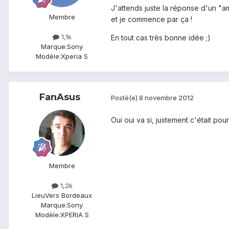
J'attends juste la réponse d'un "am
Membre
et je commence par ça !
1,1k
En tout cas très bonne idée ;)
Marque:
Sony
Modèle:
Xperia S
FanAsus
Posté(e)
8 novembre 2012
Oui oui va si, justement c'était pour
Membre
1,2k
Lieu
Vers Bordeaux
Marque:
Sony
Modèle:
XPERIA S