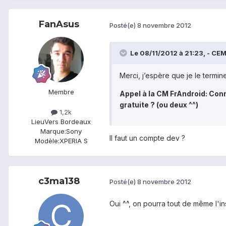
FanAsus
Posté(e)
8 novembre 2012
Le 08/11/2012 à 21:23, - CEMA
Merci, j’espère que je le termin
Membre
Appel à la CM FrAndroid: Co
gratuite ? (ou deux ^^)
1,2k
Lieu
Vers Bordeaux
Marque:
Sony
Il faut un compte dev ?
Modèle:
XPERIA S
c3ma138
Posté(e)
8 novembre 2012
Oui ^^, on pourra tout de même l'inst