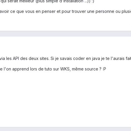
i serait meilleur (plus simple d'installation ...)) :)
voir ce que vous en penser et pour trouver une personne ou plusieur
ia les API des deux sites. Si je savais coder en java je te l'aurais fa
que l'on apprend lors de tuto sur WKS, même source ? :P