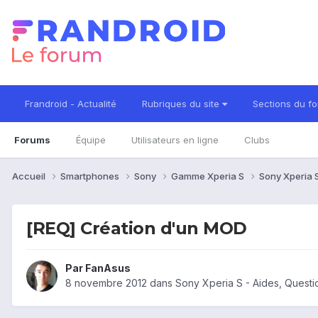
Frandroid - Actualité
Rubriques du site
Sections du f
Forums
Équipe
Utilisateurs en ligne
Clubs
Accueil
Smartphones
Sony
Gamme Xperia S
Sony Xperia 
[REQ] Création d'un MOD
Par
FanAsus
8 novembre 2012
dans
Sony Xperia S - Aides, Quest