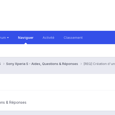
orum
Naviguer
Activité
Classement
S
Sony Xperia S - Aides, Questions & Réponses
[REQ] Création d'u
ions & Réponses