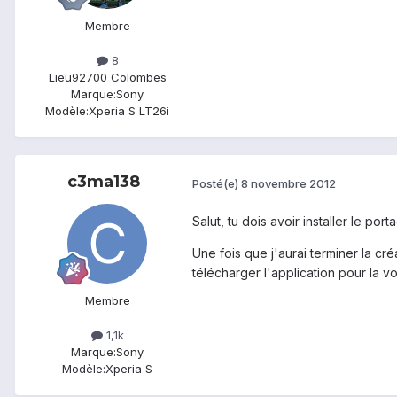
Membre
8
Lieu
92700 Colombes
Marque:
Sony
Modèle:
Xperia S LT26i
c3ma138
Posté(e)
8 novembre 2012
Salut, tu dois avoir installer le po
Une fois que j'aurai terminer la cré
télécharger l'application pour la vo
Membre
1,1k
Marque:
Sony
Modèle:
Xperia S