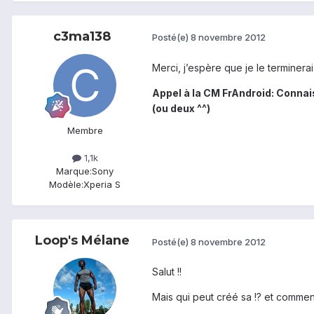
c3ma138
Posté(e)
8 novembre 2012
Merci, j’espère que je le terminera
Appel à la CM FrAndroid: Conna
(ou deux ^^)
Membre
1,1k
Marque:
Sony
Modèle:
Xperia S
Loop's Mélane
Posté(e)
8 novembre 2012
Salut !!
Mais qui peut créé sa !? et comment 