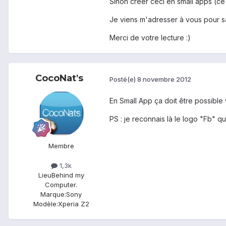
Sinon créer ceci en small apps (ce qu
Je viens m'adresser à vous pour sa
Merci de votre lecture :)
CocoNat's
Posté(e)
8 novembre 2012
En Small App ça doit être possible v
PS : je reconnais là le logo "Fb" 
Membre
1,3k
Lieu
Behind my
Computer.
Marque:
Sony
Modèle:
Xperia Z2