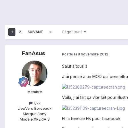
1
2
SUIVANT
Page 1 sur 2
FanAsus
Posté(e)
8 novembre 2012
Salut à tous :)
J'ai pensé à un MOD qui permettrai 
Membre
Voilà, j'ai fait ça vite fait pour il
1,2k
Lieu
Vers Bordeaux
Marque:
Sony
Et la fenêtre FB pour facebook.
Modèle:
XPERIA S