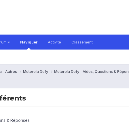
orum
Naviguer
Activité
Classement
a - Autres
Motorola Defy
Motorola Defy - Aides, Questions & Répo
férents
ions & Réponses