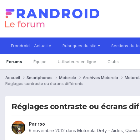
Frandroid - Actualité
Rubriques du site
Sections du f
Forums
Équipe
Utilisateurs en ligne
Clubs
Accueil
Smartphones
Motorola
Archives Motorola
Motorol
Réglages contraste ou écrans différents
Réglages contraste ou écrans dif
Par
roo
9 novembre 2012
dans
Motorola Defy - Aides, Quest