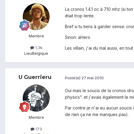
La cronos 1.4.1 oc à 710 mhz (si to
était trop lente.
Bref si tu tiens à garder sense: cr
Membre
Sinon: aHero
1,3k
Les villain, j'ai du mal aussi, en tou
Lieu
Belgique
U Guerrieru
Posté(e)
27 mai 2010
Oui mais le soucis de la cronos dr
physics". et j'avais également le 
Par contre je n'ai eu aucun soucis
de rien ça ne me manques pas).
Membre
173