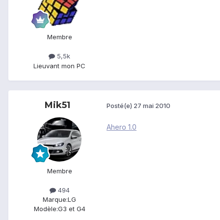
Membre
5,5k
Lieu
vant mon PC
Mik51
Posté(e)
27 mai 2010
Ahero 1.0
Membre
494
Marque:
LG
Modèle:
G3 et G4