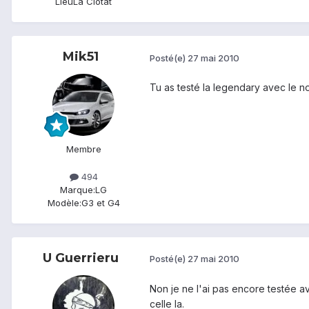
Lieu
La Ciotat
Mik51
Posté(e)
27 mai 2010
Tu as testé la legendary avec le n
Membre
494
Marque:
LG
Modèle:
G3 et G4
U Guerrieru
Posté(e)
27 mai 2010
Non je ne l'ai pas encore testée av
celle la.