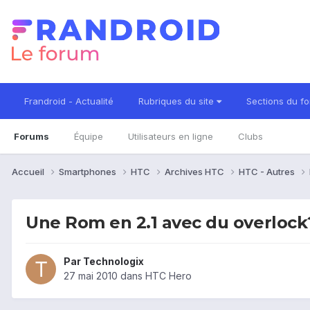
Frandroid - Actualité
Rubriques du site
Sections du f
Forums
Équipe
Utilisateurs en ligne
Clubs
Accueil
Smartphones
HTC
Archives HTC
HTC - Autres
Une Rom en 2.1 avec du overlock
Par
Technologix
27 mai 2010
dans
HTC Hero