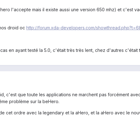
n hero l'accepte mais il existe aussi une version 650 mhz) et c'est v
onos droid oc
http://forum.xda-developers.com/showthread.php?t=
t cas en ayant testé la 5.0, c'était très très lent, chez d'autres c'était 
oid, c'est que toute les applications ne marchent pas forcément av
même problème sur la beHero.
 de cet ordre avec la legendary et la aHero, et la aHero avec le no