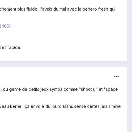
achement plus fluide, j'avais du mal avec la behero fresh qui
684654
très rapide.
ec, du genre de petits jeux sympa comme "shoot u" et "space
uveau kernel, ça envoie du lourd (sans sense certes, mais mine