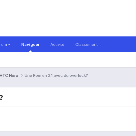
orum
Naviguer
Activité
Classement
HTC Hero
Une Rom en 2.1 avec du overlock?
?