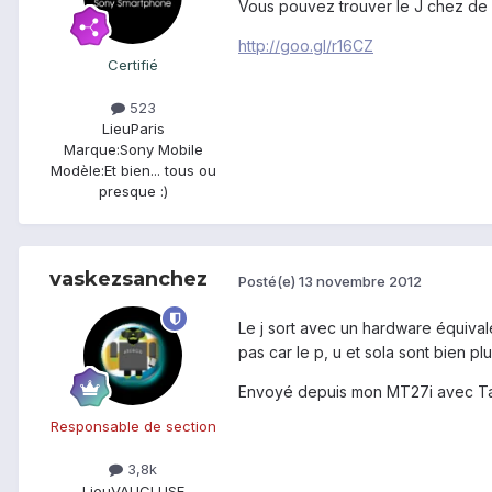
Vous pouvez trouver le J chez de
http://goo.gl/r16CZ
Certifié
523
Lieu
Paris
Marque:
Sony Mobile
Modèle:
Et bien... tous ou
presque :)
vaskezsanchez
Posté(e)
13 novembre 2012
Le j sort avec un hardware équival
pas car le p, u et sola sont bien p
Envoyé depuis mon MT27i avec Ta
Responsable de section
3,8k
Lieu
VAUCLUSE