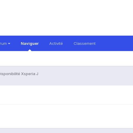
orum
Naviguer
Activité
Classement
isponibilité Xsperia J