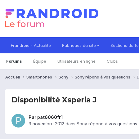
Frandroid - Actualité
Rubriques du site
Sections du f
Forums
Équipe
Utilisateurs en ligne
Clubs
Accueil
Smartphones
Sony
Sony répond à vos questions
D
Disponibilité Xsperia J
Par
pat6060fr1
9 novembre 2012
dans
Sony répond à vos questions