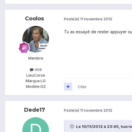
Coolos
Posté(e)
11 novembre 2012
Tu as essayé de rester appuyer s
Membre
968
Lieu
Corse
Marque:
LG
Modèle:
G2
Citer
Dede17
Posté(e)
11 novembre 2012
Le 10/11/2012 à 23:45, tuxrou