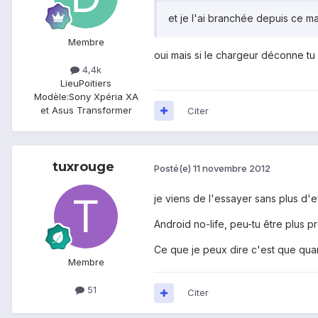
et je l'ai branchée depuis ce ma
Membre
oui mais si le chargeur déconne tu 
4,4k
Lieu
Poitiers
Modèle:
Sony Xpéria XA
et Asus Transformer
Citer
tuxrouge
Posté(e)
11 novembre 2012
je viens de l'essayer sans plus d'e
Android no-life, peu-tu être plus pr
Ce que je peux dire c'est que quand
Membre
51
Citer