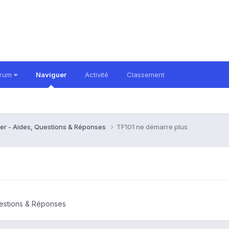
orum
Naviguer
Activité
Classement
er - Aides, Questions & Réponses
TF101 ne démarre plus
uestions & Réponses