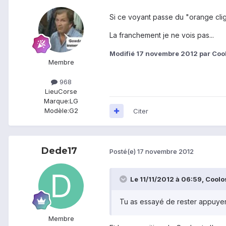
Si ce voyant passe du "orange clig
La franchement je ne vois pas...
Modifié
17 novembre 2012
par Coo
Membre
968
Lieu
Corse
Marque:
LG
Modèle:
G2
Citer
Dede17
Posté(e)
17 novembre 2012
Le 11/11/2012 à 06:59, Coolos 
Tu as essayé de rester appuye
Membre