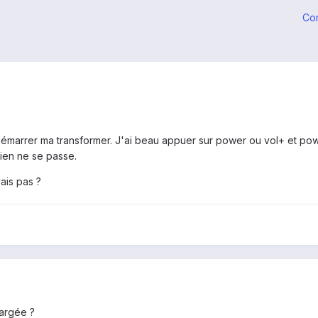
Co
 démarrer ma transformer. J'ai beau appuer sur power ou vol+ et powe
ien ne se passe.
ais pas ?
hargée ?