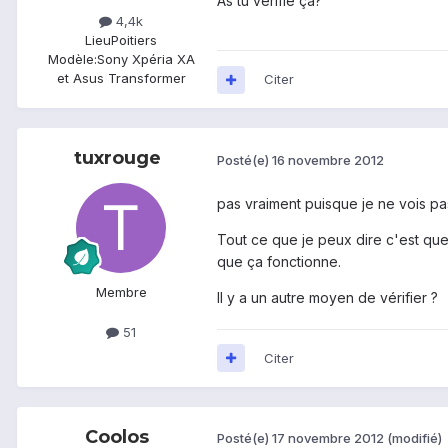
As tu vérifié ça?
4,4k
Lieu
Poitiers
Modèle:
Sony Xpéria XA
et Asus Transformer
Citer
tuxrouge
Posté(e)
16 novembre 2012
pas vraiment puisque je ne vois pas
Tout ce que je peux dire c'est que
que ça fonctionne.
Membre
Il y a un autre moyen de vérifier ?
51
Citer
Coolos
Posté(e)
17 novembre 2012
(modifié)