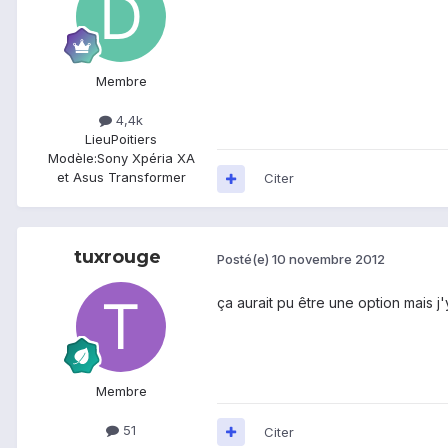
Membre
4,4k
Lieu
Poitiers
Modèle:
Sony Xpéria XA
et Asus Transformer
Citer
tuxrouge
Posté(e)
10 novembre 2012
ça aurait pu être une option mais j
Membre
51
Citer