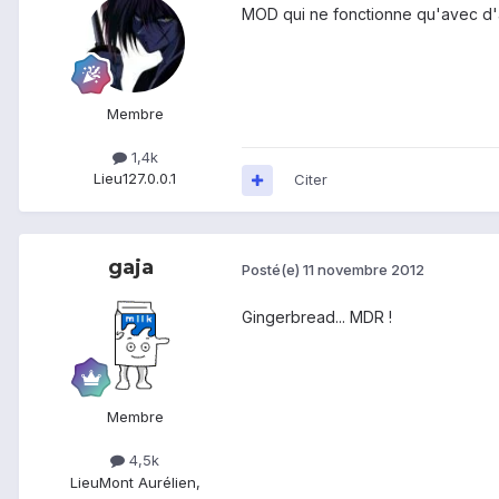
MOD qui ne fonctionne qu'avec d'a
Membre
1,4k
Lieu
127.0.0.1
Citer
gaja
Posté(e)
11 novembre 2012
Gingerbread... MDR !
Membre
4,5k
Lieu
Mont Aurélien,