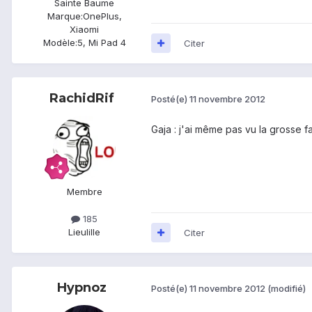
Sainte Baume
Marque:
OnePlus,
Xiaomi
Modèle:
5, Mi Pad 4
Citer
RachidRif
Posté(e)
11 novembre 2012
Gaja : j'ai même pas vu la grosse f
Membre
185
Lieu
lille
Citer
Hypnoz
Posté(e)
11 novembre 2012
(modifié)