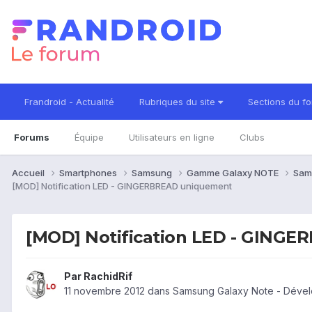
Frandroid - Actualité
Rubriques du site
Sections du f
Forums
Équipe
Utilisateurs en ligne
Clubs
Accueil
Smartphones
Samsung
Gamme Galaxy NOTE
Sam
[MOD] Notification LED - GINGERBREAD uniquement
[MOD] Notification LED - GING
Par
RachidRif
11 novembre 2012
dans
Samsung Galaxy Note - Déve