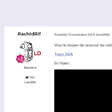
RachidRif
Posté(e)
11 novembre 2012
(modifié)
Voici le moyen de recevoir les noti
Topic XDA
En Video :
Membre
185
Lieu
lille