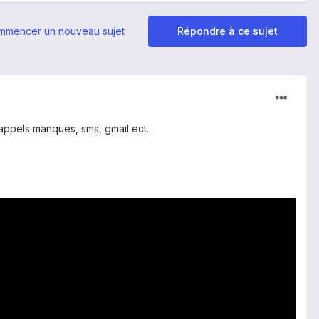
mmencer un nouveau sujet
Répondre à ce sujet
appels manques, sms, gmail ect...