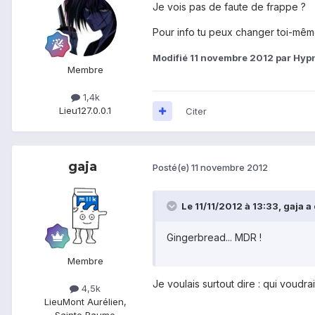
Je vois pas de faute de frappe ?
Pour info tu peux changer toi-même
Modifié
11 novembre 2012
par Hyp
Membre
1,4k
Lieu
127.0.0.1
Citer
gaja
Posté(e)
11 novembre 2012
Le 11/11/2012 à 13:33, gaja a d
Gingerbread... MDR !
Membre
Je voulais surtout dire : qui voudr
4,5k
Lieu
Mont Aurélien,