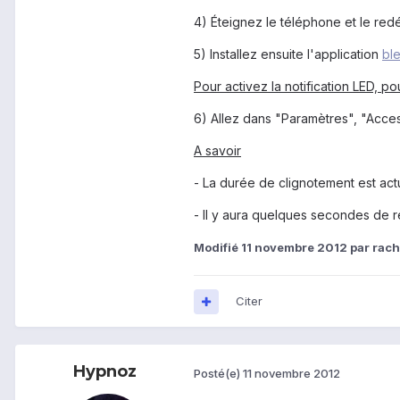
4) Éteignez le téléphone et le re
5) Installez ensuite l'application
bl
Pour activez la notification LED, po
6) Allez dans "Paramètres", "Access
A savoir
- La durée de clignotement est actu
- Il y aura quelques secondes de re
Modifié
11 novembre 2012
par rac
Citer
Hypnoz
Posté(e)
11 novembre 2012