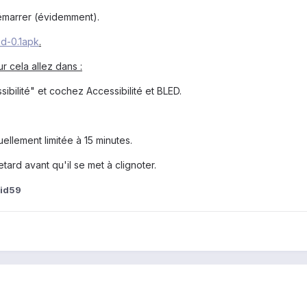
démarrer (évidemment).
ed-0.1apk
.
ur cela allez dans :
ibilité" et cochez Accessibilité et BLED.
ellement limitée à 15 minutes.
tard avant qu'il se met à clignoter.
hid59