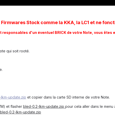
 Firmwares Stock comme la KKA, la LC1 et ne fonc
t responsables d'un éventuel BRICK de votre Note, vous êtes 
e qui soit rooté.
e.
-lkm-update.zip
et copier dans la carte SD interne de votre Note.
M) et flasher
bled-0.2-lkm-update.zip
pour cela aller dans le menu à
bled-0.2-lkm-update.zip