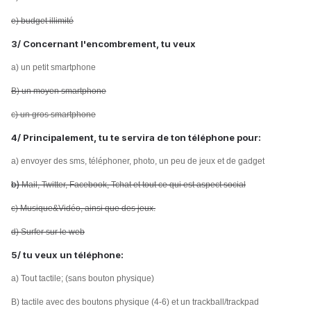
e) budget illimité
3/ Concernant l'encombrement, tu veux
a) un petit smartphone
B) un moyen smartphone
c) un gros smartphone
4/ Principalement, tu te servira de ton téléphone pour:
a) envoyer des sms, téléphoner, photo, un peu de jeux et de gadget
)
b
Mail, Twitter, Facebook, Tchat et tout ce qui est aspect social
c) Musique&Vidéo, ainsi que des jeux.
d) Surfer sur le web
5/ tu veux un téléphone:
a) Tout tactile; (sans bouton physique)
B) tactile avec des boutons physique (4-6) et un trackball/trackpad