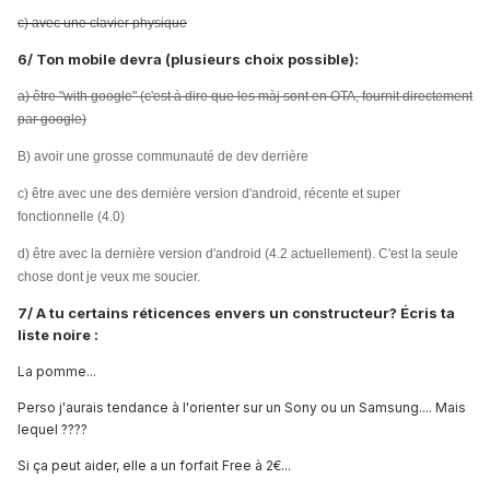
c) avec une clavier
physique
6/ Ton mobile devra (plusieurs choix possible):
a) être "with google" (c'est à dire que les màj sont en OTA, fournit directement
par google)
B)
avoir une grosse communauté de dev derrière
c) être avec une des dernière version d'android, récente et super
fonctionnelle (4.0)
d) être avec la dernière version d'android (4.2 actuellement). C'est la seule
chose dont je veux me soucier.
7/ A tu certains réticences envers un constructeur? Écris ta
liste noire :
La pomme...
Perso j'aurais tendance à l'orienter sur un Sony ou un Samsung.... Mais
lequel ????
Si ça peut aider, elle a un forfait Free à 2€...