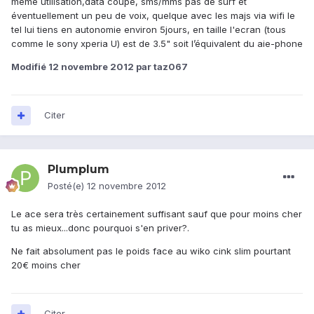
même utilisation,data coupé, sms/mms pas de surf et
éventuellement un peu de voix, quelque avec les majs via wifi le
tel lui tiens en autonomie environ 5jours, en taille l'ecran (tous
comme le sony xperia U) est de 3.5" soit l’équivalent du aie-phone
Modifié
12 novembre 2012
par taz067
Citer
Plumplum
Posté(e)
12 novembre 2012
Le ace sera très certainement suffisant sauf que pour moins cher
tu as mieux...donc pourquoi s'en priver?.
Ne fait absolument pas le poids face au wiko cink slim pourtant
20€ moins cher
Citer