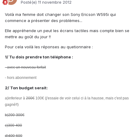
Posté(e)
11 novembre 2012
Voilà ma femme doit changer son Sony Ericson W595i qui
commence a présenter des problèmes...
Elle appréhende un peut les écrans tactiles mais compte bien se
mettre au goût du jour !!
Pour cela voilà les réponses au quetionnaire :
1/ Tu dois prendre ton téléphone :
- avec un nouveau forfait
- hors abonnement
2/ Ton budget serait:
a)inferieur à
200€
100€ (j'essaie de voir celui ci à la hausse, mais c'est pas
gagné!!)
b)200-300€
c)300-400
d)400-600