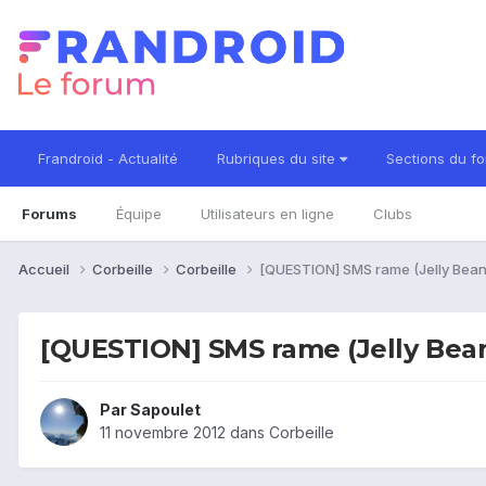
Frandroid - Actualité
Rubriques du site
Sections du f
Forums
Équipe
Utilisateurs en ligne
Clubs
Accueil
Corbeille
Corbeille
[QUESTION] SMS rame (Jelly Bean
[QUESTION] SMS rame (Jelly Bean
Par
Sapoulet
11 novembre 2012
dans
Corbeille