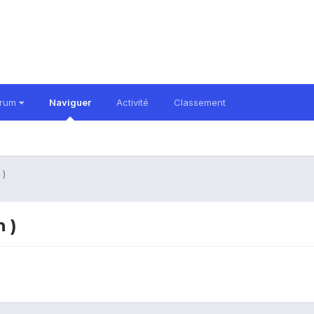
orum
Naviguer
Activité
Classement
 )
 )