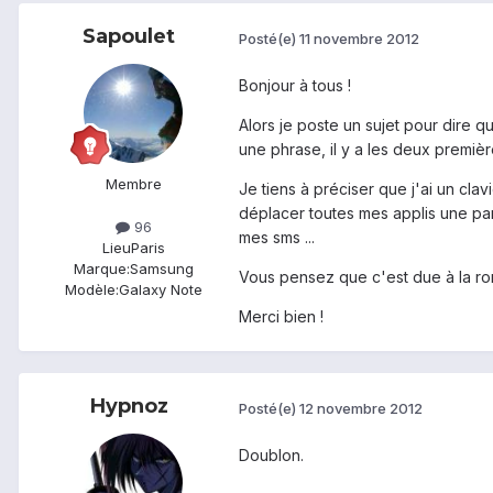
Sapoulet
Posté(e)
11 novembre 2012
Bonjour à tous !
Alors je poste un sujet pour dire qu
une phrase, il y a les deux première
Membre
Je tiens à préciser que j'ai un cla
déplacer toutes mes applis une par
96
mes sms ...
Lieu
Paris
Marque:
Samsung
Vous pensez que c'est due à la rom 
Modèle:
Galaxy Note
Merci bien !
Hypnoz
Posté(e)
12 novembre 2012
Doublon.