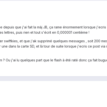
e depuis que j'ai fait la màj JB, ça rame énormement lorsque j'ecris u
s lettres, puis rien et tout s'écrit en 0,000001 centième !
vier swiftkies, et que j'ak supprimé quelques messages , soit 200 me
 une dans la carte SD, et là tour de suite lorsque j'ecris ce post v
? Ou j'ai lu quelques part que le flash à été raté donc ça fait buguer