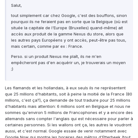
Salut,
tout simplement car chez Google, c'est des bouffons, sinon
pourquoi ils ne feraient pas en sorte que la Belgique (où est
située la capitale de l'Europe (Bruxelles) quand-même) ait
accès aux produit de la gamme Nexus du store, alors que
les autres pays Européens y ont accès, peut-être pas tous,
mais certain, comme par ex : France.
Perso. si un produit Nexus me plaît, ils ne m'en
empêcheront pas d'en acquérir un, je trouverais un moyen
;)
Les flamands et les hollandais, à eux seuls ils ne représentent
que 25 millions d'habitants, soit à peine la moitié de la France (80
millions, c'est ça?), ça demande de tout traduire pour 25 millions
d'habitants mais attention: 6 millions sont en Belgique et nous ne
sommes qu'environ 5 millions de Francophones et y a encore des
allemands sans compter l'anglais qui est nécessaire pour parler à
certaines personnes. Si les wallons ont ça, les autres le voudront
aussi, et c'est normal. Google essaie de venir notamment avec
Google Now qui montre les horaires des métros d'Etterbeek (tout