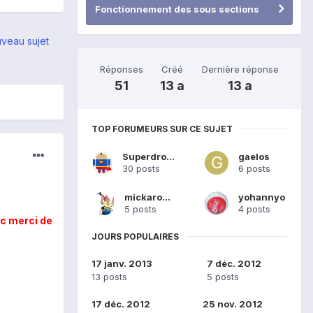
Fonctionnement des sous sections
veau sujet
Réponses
Créé
Dernière réponse
51
13 a
13 a
TOP FORUMEURS SUR CE SUJET
SuperdroidFR
gaelos
30 posts
6 posts
mickaroulet
yohannyo
5 posts
4 posts
nc merci de
JOURS POPULAIRES
17 janv. 2013
7 déc. 2012
13 posts
5 posts
17 déc. 2012
25 nov. 2012