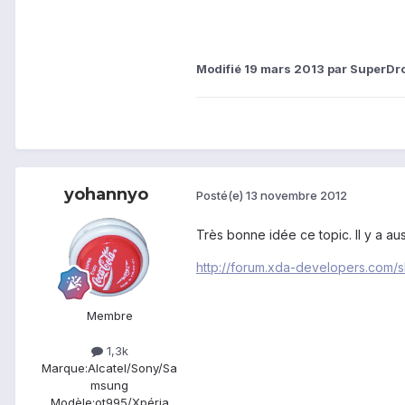
Modifié
19 mars 2013
par SuperDr
yohannyo
Posté(e)
13 novembre 2012
Très bonne idée ce topic. Il y a auss
http://forum.xda-developers.com
Membre
1,3k
Marque:
Alcatel/Sony/Sa
msung
Modèle:
ot995/Xpéria