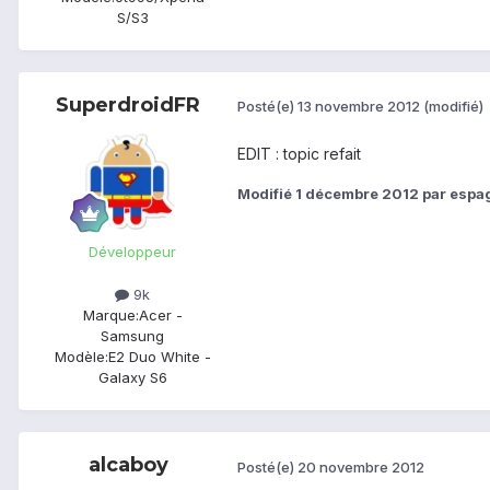
S/S3
SuperdroidFR
Posté(e)
13 novembre 2012
(modifié)
EDIT : topic refait
Modifié
1 décembre 2012
par espa
Développeur
9k
Marque:
Acer -
Samsung
Modèle:
E2 Duo White -
Galaxy S6
alcaboy
Posté(e)
20 novembre 2012