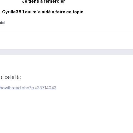
Je tiens a remercier
Cyrille38.1
qui m'a aidé a faire ce topic.
oid
i celle là :
/showthread.php?p=33714043