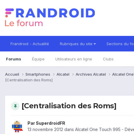
Frandroid - Actualité
Rubriques du site
Sections du f
Forums
Équipe
Utilisateurs en ligne
Clubs
Accueil
Smartphones
Alcatel
Archives Alcatel
Alcatel On
[Centralisation des Roms]
[Centralisation des Roms]
Par
SuperdroidFR
13 novembre 2012
dans
Alcatel One Touch 995 - Dév