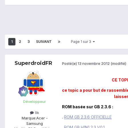
1
2
3
SUIVANT
Page 1 sur 3
SuperdroidFR
Posté(e)
13 novembre 2012
(modifié)
CE TOP
ce topic a pour but de rassembl
laisse
Développeur
ROM basée sur GB 2.3.6 :
9k
.
ROM GB 2.3.6 OFFICIELLE
Marque:
Acer -
Samsung
.
ROM GB H1N1 2.3 V0.1