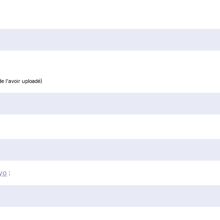
de l'avoir uploadé)
yo
: