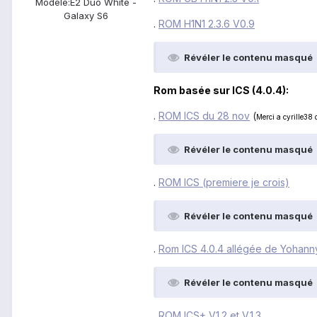
Modèle:
E2 Duo White -
Galaxy S6
.
ROM H1N1 2.3.6 V0.9
Révéler le contenu masqué
Rom basée sur ICS (4.0.4):
.
ROM ICS du 28 nov
(
Merci a cyrille38 
Révéler le contenu masqué
.
ROM ICS (premiere je crois)
Révéler le contenu masqué
.
Rom ICS 4.0.4 allégée de Yohann
Révéler le contenu masqué
.
ROM ICS+ V1.2 et V.1.3