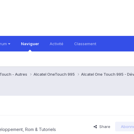
orum
Naviguer
Activité
Classement
eTouch - Autres
Alcatel OneTouch 995
Alcatel One Touch 995 - Dé
Share
Abonn
eloppement, Rom & Tutoriels