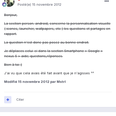
Posté(e)
15 novembre 2012
Bonjour,
La section person. android, concerne la personnalisation visuelle
( icones, launcher, wallpapers, etc ) les questions et partages en
rapport.
La question n'est donc pas posez au bonne endroit.
Je déplaces celui-ci dans la section Smartphone > Google >
nexus S > aide; questions,réponses.
Bien à toi :)
J'ai vu que cela avais été fait avant que je n'agisses ^^
Modifié
15 novembre 2012
par Mstrl
Citer