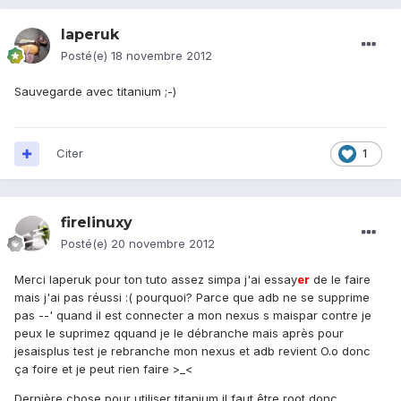
laperuk
Posté(e)
18 novembre 2012
Sauvegarde avec titanium ;-)
Citer
1
firelinuxy
Posté(e)
20 novembre 2012
Merci laperuk pour ton tuto assez simpa j'ai essay
er
de le faire
mais j'ai pas réussi :( pourquoi? Parce que adb ne se supprime
pas --' quand il est connecter a mon nexus s maispar contre je
peux le suprimez qquand je le débranche mais après pour
jesaisplus test je rebranche mon nexus et adb revient O.o donc
ça foire et je peut rien faire >_<
Dernière chose pour utiliser titanium il faut être root donc...