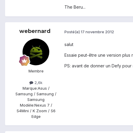
The Beru...
webernard
Posté(e)
17 novembre 2012
salut
Essaie peut-être une version plus 
PS: avant de donner un Defy pour m
Membre
2,6k
Marque:
Asus /
Samsung / Samsung /
Samsung
Modèle:
Nexus 7 /
S4Mini / K Zoom / S6
Edge