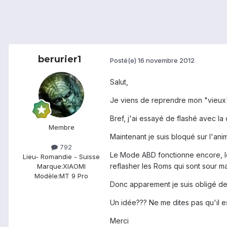
berurier1
Posté(e)
16 novembre 2012
Salut,
Je viens de reprendre mon "vieux"
Bref, j'ai essayé de flashé avec la
Membre
Maintenant je suis bloqué sur l'an
792
Le Mode ABD fonctionne encore, le
Lieu
- Romandie - Suisse
reflasher les Roms qui sont sour ma 
Marque:
XIAOMI
Modèle:
MT 9 Pro
Donc apparement je suis obligé de t
Un idée??? Ne me dites pas qu'il est
Merci