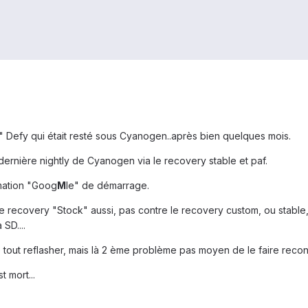
 Defy qui était resté sous Cyanogen..après bien quelques mois.
 dernière nightly de Cyanogen via le recovery stable et paf.
imation "Goog
M
le" de démarrage.
 recovery "Stock" aussi, pas contre le recovery custom, ou stable,
SD....
out reflasher, mais là 2 ème problème pas moyen de le faire reconnai
 mort...