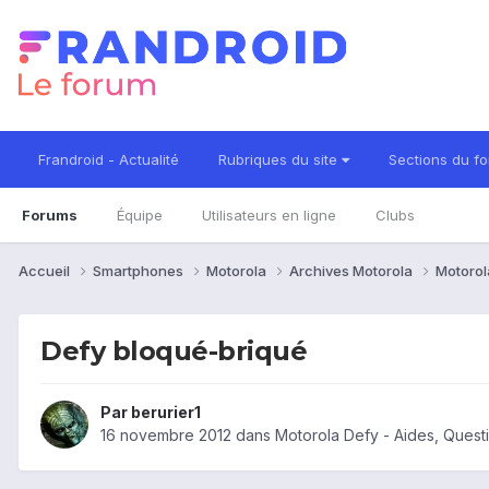
Frandroid - Actualité
Rubriques du site
Sections du f
Forums
Équipe
Utilisateurs en ligne
Clubs
Accueil
Smartphones
Motorola
Archives Motorola
Motorol
Defy bloqué-briqué
Par
berurier1
16 novembre 2012
dans
Motorola Defy - Aides, Ques