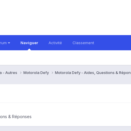
orum
Naviguer
Activité
Classement
a - Autres
Motorola Defy
Motorola Defy - Aides, Questions & Répo
tions & Réponses