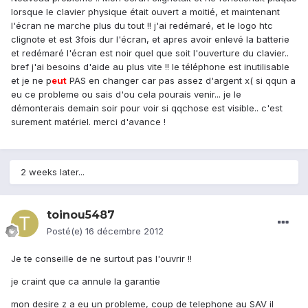
lorsque le clavier physique était ouvert a moitié, et maintenant
l'écran ne marche plus du tout !! j'ai redémaré, et le logo htc
clignote et est 3fois dur l'écran, et apres avoir enlevé la batterie
et redémaré l'écran est noir quel que soit l'ouverture du clavier..
bref j'ai besoins d'aide au plus vite !! le téléphone est inutilisable
et je ne p
eu
t
PAS en changer car pas assez d'argent x( si qqun a
eu ce probleme ou sais d'ou cela pourais venir... je le
démonterais demain soir pour voir si qqchose est visible.. c'est
surement matériel. merci d'avance !
2 weeks later...
toinou5487
Posté(e)
16 décembre 2012
Je te conseille de ne surtout pas l'ouvrir !!
je craint que ca annule la garantie
mon desire z a eu un probleme, coup de telephone au SAV il