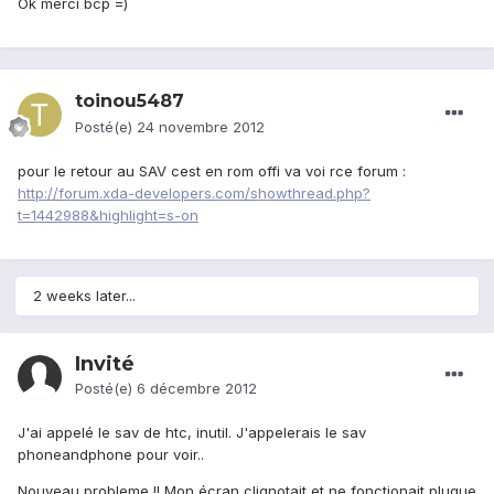
Ok merci bcp =)
toinou5487
Posté(e)
24 novembre 2012
pour le retour au SAV cest en rom offi va voi rce forum :
http://forum.xda-developers.com/showthread.php?
t=1442988&highlight=s-on
2 weeks later...
Invité
Posté(e)
6 décembre 2012
J'ai appelé le sav de htc, inutil. J'appelerais le sav
phoneandphone pour voir..
Nouveau probleme !! Mon écran clignotait et ne fonctionait pluque