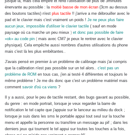
jusque là, mais cela empire et rend l'utilisation de plus de 3minutes
énervante au possible : la
moitié basse de mon écran
(3cm au dessus
des boutons tactiles) n'est
plus tactile
!! j'arrive a me débrouiller avec le
pad et le clavier mais c'est vraiment un poids !
Je ne peux plus faire
aucun jeux, impossible d'utiliser le clavier tactile
( sauf en mode
paysage où ca marche un peu mieux
)
et donc pas possible de faire
«ok» au code pin
(
mais avec CM7 je peux le rentrer avec le clavier
physique). Cela empêche aussi nombres d'autres utilisations du phone
mais c'est là les plus embêtantes..
J'avais pensé en premier à un problème de calibrage mais j'ai compris
que la calibration n'est pas possible sur un tel alors..
c'est pas un
problème de ROM
en tous cas, j'en ai testé 4 différentes et toujours le
même problème ! Je me dis donc que c'est un problème matériel mais
comment
savoir d'où ca viens
?
Il y a aussi, pour le peu de tactile restant, des bugs gavant au possible,
du genre : en mode portrait, lorsque je veux regarder la barre de
notification le tel capte que j'appuie sur le lanceur au milieu du dock ;
lorsque je suis dans les sms le portable appui tout seul sur la touche
menu et appelle la personne ou transfère un message au pif ; dans les
derniers jeux qui tournent le tel appui sur toutes les touches a la fois,