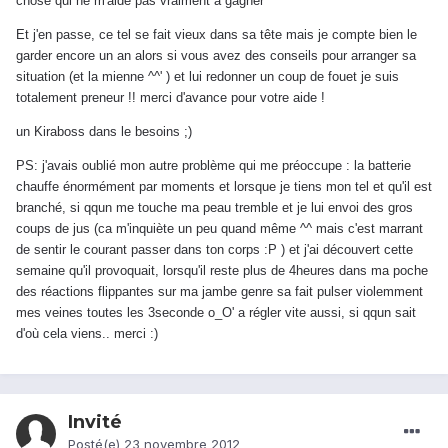
chose qui ne m'aide pas vraiment a gagner ^^'
Et j'en passe, ce tel se fait vieux dans sa tête mais je compte bien le
garder encore un an alors si vous avez des conseils pour arranger sa
situation (et la mienne ^^' ) et lui redonner un coup de fouet je suis
totalement preneur !! merci d'avance pour votre aide !
un Kiraboss dans le besoins ;)
PS: j'avais oublié mon autre problème qui me préoccupe : la batterie
chauffe énormément par moments et lorsque je tiens mon tel et qu'il est
branché, si qqun me touche ma peau tremble et je lui envoi des gros
coups de jus (ca m'inquiète un peu quand même ^^ mais c'est marrant
de sentir le courant passer dans ton corps :P ) et j'ai découvert cette
semaine qu'il provoquait, lorsqu'il reste plus de 4heures dans ma poche
des réactions flippantes sur ma jambe genre sa fait pulser violemment
mes veines toutes les 3seconde o_O' a régler vite aussi, si qqun sait
d'où cela viens.. merci :)
Invité
Posté(e)
23 novembre 2012