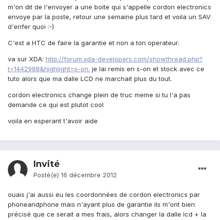
m'on dit de l'envoyer a une boite qui s'appelle cordon electronics
envoye par la poste, retour une semaine plus tard et voila un SAV
d'enfer quoi :-)
C'est a HTC de faire la garantie et non a ton operateur.
va sur XDA:
http://forum.xda-developers.com/showthread.php?
t=1442988&highlight=s-on.
je lai remis en s-on et stock avec ce
tuto alors que ma dalle LCD ne marchait plus du tout.
cordon electronics change plein de truc meme si tu l'a pas
demande ce qui est plutot cool
voila en esperant t'avoir aide
Invité
Posté(e)
16 décembre 2012
ouais j'ai aussi eu les coordonnées de cordon electronics par
phoneandphone mais n'ayant plus de garantie ils m'ont bien
précisé que ce serait a mes frais, alors changer la dalle lcd + la