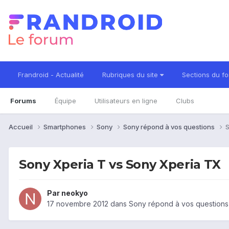
Frandroid - Actualité
Rubriques du site
Sections du f
Forums
Équipe
Utilisateurs en ligne
Clubs
Accueil
Smartphones
Sony
Sony répond à vos questions
S
Sony Xperia T vs Sony Xperia TX
Par
neokyo
17 novembre 2012
dans
Sony répond à vos questions