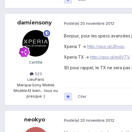
damiensony
Posté(e)
20 novembre 2012
Bonjour, pour les specs avancées je v
Xperia T ->
http://goo.gl/JRvqo
Xperia TX ->
http://goo.gl/m4VTV
Certifié
(Et pour rappel, le TX ne sera pas
523
Lieu
Paris
Marque:
Sony Mobile
Modèle:
Et bien... tous ou
presque :)
Citer
neokyo
Posté(e)
20 novembre 2012