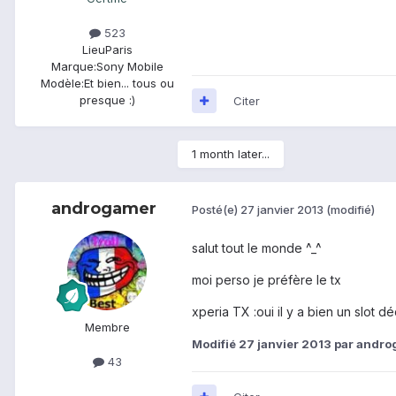
523
Lieu
Paris
Marque:
Sony Mobile
Modèle:
Et bien... tous ou
presque :)
Citer
1 month later...
androgamer
Posté(e)
27 janvier 2013
(modifié)
salut tout le monde ^_^
moi perso je préfère le tx
xperia TX :oui il y a bien un slot 
Membre
Modifié
27 janvier 2013
par andro
43