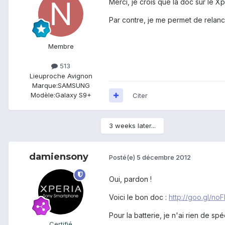
Merci, je crois que la doc sur le X
Par contre, je me permet de relanc
Membre
513
Lieu
proche Avignon
Marque:
SAMSUNG
Modèle:
Galaxy S9+
Citer
3 weeks later...
damiensony
Posté(e)
5 décembre 2012
Oui, pardon !
Voici le bon doc :
http://goo.gl/no
Pour la batterie, je n'ai rien de sp
Certifié