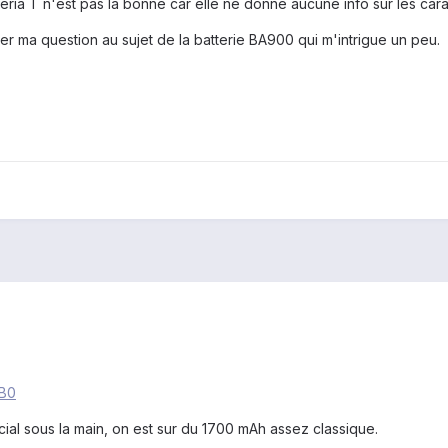
peria T n'est pas la bonne car elle ne donne aucune info sur les car
er ma question au sujet de la batterie BA900 qui m'intrigue un peu.
FB0
écial sous la main, on est sur du 1700 mAh assez classique.