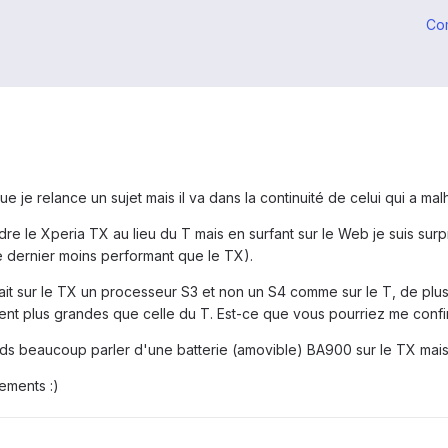
Co
e je relance un sujet mais il va dans la continuité de celui qui a m
dre le Xperia TX au lieu du T mais en surfant sur le Web je suis sur
e dernier moins performant que le TX).
rait sur le TX un processeur S3 et non un S4 comme sur le T, de plu
ent plus grandes que celle du T. Est-ce que vous pourriez me confi
ends beaucoup parler d'une batterie (amovible) BA900 sur le TX mais q
ements :)