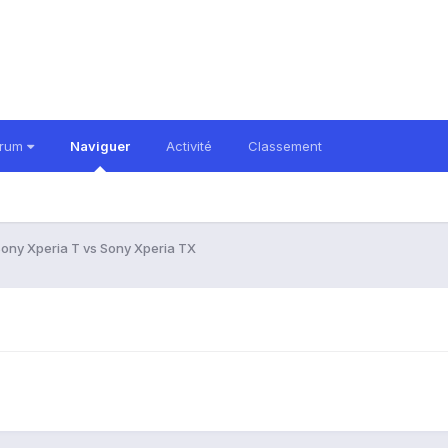
orum
Naviguer
Activité
Classement
ony Xperia T vs Sony Xperia TX