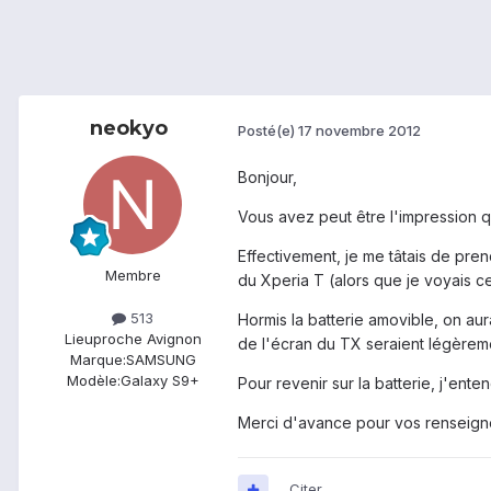
neokyo
Posté(e)
17 novembre 2012
Bonjour,
Vous avez peut être l'impression qu
Effectivement, je me tâtais de pren
Membre
du Xperia T (alors que je voyais c
513
Hormis la batterie amovible, on au
Lieu
proche Avignon
de l'écran du TX seraient légèrem
Marque:
SAMSUNG
Modèle:
Galaxy S9+
Pour revenir sur la batterie, j'ent
Merci d'avance pour vos renseign
Citer