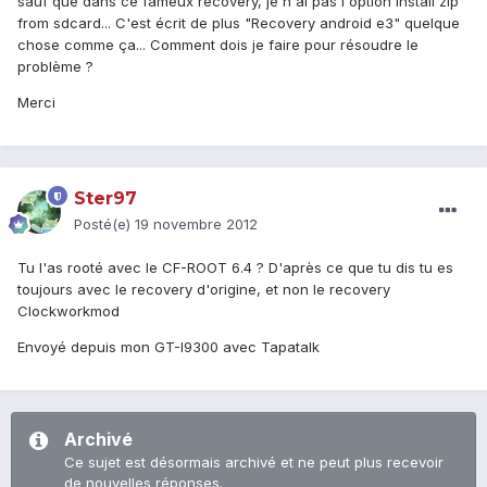
sauf que dans ce fameux recovery, je n'ai pas l'option install zip
from sdcard... C'est écrit de plus "Recovery android e3" quelque
chose comme ça... Comment dois je faire pour résoudre le
problème ?
Merci
Ster97
Posté(e)
19 novembre 2012
Tu l'as rooté avec le CF-ROOT 6.4 ? D'après ce que tu dis tu es
toujours avec le recovery d'origine, et non le recovery
Clockworkmod
Envoyé depuis mon GT-I9300 avec Tapatalk
Archivé
Ce sujet est désormais archivé et ne peut plus recevoir
de nouvelles réponses.