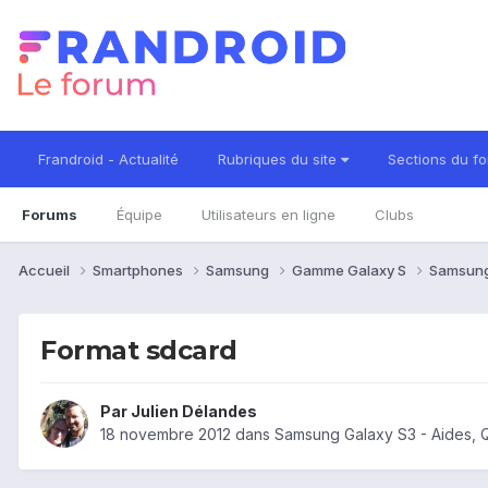
Frandroid - Actualité
Rubriques du site
Sections du f
Forums
Équipe
Utilisateurs en ligne
Clubs
Accueil
Smartphones
Samsung
Gamme Galaxy S
Samsung
Format sdcard
Par
Julien Délandes
18 novembre 2012
dans
Samsung Galaxy S3 - Aides, 