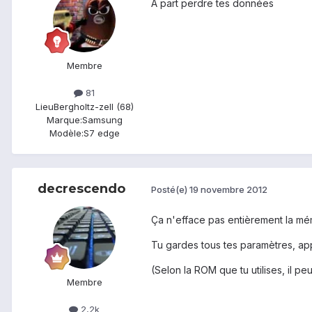
A part perdre tes données
Membre
81
Lieu
Bergholtz-zell (68)
Marque:
Samsung
Modèle:
S7 edge
decrescendo
Posté(e)
19 novembre 2012
Ça n'efface pas entièrement la mé
Tu gardes tous tes paramètres, app
(Selon la ROM que tu utilises, il pe
Membre
2,2k