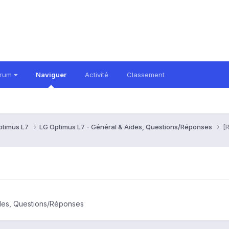
orum
Naviguer
Activité
Classement
ptimus L7
LG Optimus L7 - Général & Aides, Questions/Réponses
[
ides, Questions/Réponses