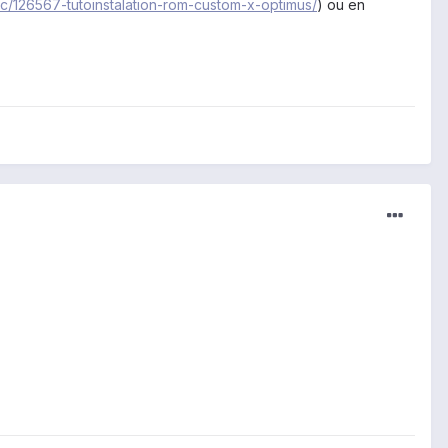
pic/126567-tutoinstalation-rom-custom-x-optimus/
) ou en