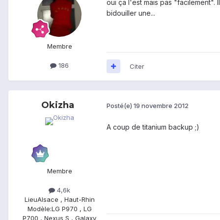
oui ça l'est mais pas "facilement"
bidouiller une...
Membre
186
Citer
Okizha
Posté(e)
19 novembre 2012
A coup de titanium backup ;)
Membre
4,6k
Lieu
Alsace , Haut-Rhin
Modèle:
LG P970 , LG
P700 , Nexus S , Galaxy