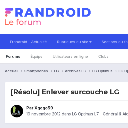
Frandroid - Actualité
Rubriques du site
Sections du f
Forums
Équipe
Utilisateurs en ligne
Clubs
Accueil
Smartphones
LG
Archives LG
LG Optimus
LG O
[Résolu] Enlever surcouche LG
Par
Xgogo59
19 novembre 2012
dans
LG Optimus L7 - Général & A