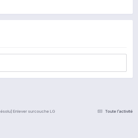
Résolu] Enlever surcouche LG
Toute l’activité