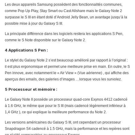
Les deux appareils Samsung possèdent des fonctionnalités communes,
comme Pop Up Play, Stay Smart ou Cast Allshare mais le Galaxy Note 2
surpasse le S III en étant doté d’Android Jelly Bean, un avantage jusqu’à la
possible mise à jour du Galaxy S III.
La principale différence dans les logiciels restera les applications S Pen,
comme le S Note disponible sur le Galaxy Note 2.
4 Applications S Pen :
Le stylet du Galaxy Note 2 s’est beaucoup amélioré par rapport à l’original :
il est plus ergonomique et permet une meilleure prise en main. En outre, le S
Pen innove, avec notamment le « Air View » (Vue aérienne) , qui affiche des
aperçus des emails, des galeries d’images …lorsque vous les survolez.
5 Processeur et mémoire :
Le Galaxy Note II possède un processeur quad-core Exynos 4412 cadencé
à 1.6 GHz, le même que pour le S III (mais cadencé légèrement inférieur à
1,4 GHz ), ce qui explique la meilleure performance du Note 2.
Les versions américaines du Galaxy S III, ont cependant un processeur
Snapdragon S4 cadencé à 1.5 GHz, mais la performance et les repères sont