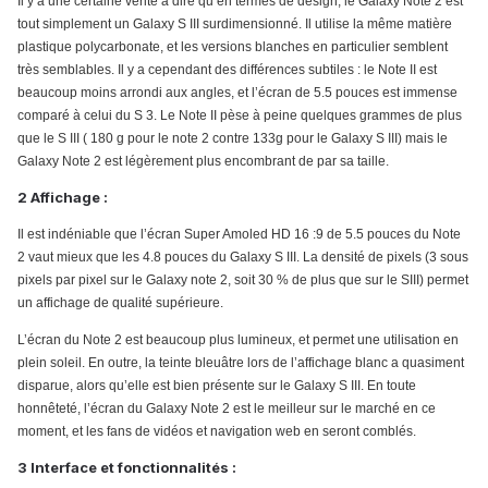
Il y a une certaine vérité à dire qu’en termes de design, le Galaxy Note 2 est
tout simplement un Galaxy S III surdimensionné. Il utilise la même matière
plastique polycarbonate, et les versions blanches en particulier semblent
très semblables. Il y a cependant des différences subtiles : le Note II est
beaucoup moins arrondi aux angles, et l’écran de 5.5 pouces est immense
comparé à celui du S 3. Le Note II pèse à peine quelques grammes de plus
que le S III ( 180 g pour le note 2 contre 133g pour le Galaxy S III) mais le
Galaxy Note 2 est légèrement plus encombrant de par sa taille.
2 Affichage :
Il est indéniable que l’écran Super Amoled HD 16 :9 de 5.5 pouces du Note
2 vaut mieux que les 4.8 pouces du Galaxy S III. La densité de pixels (3 sous
pixels par pixel sur le Galaxy note 2, soit 30 % de plus que sur le SIII) permet
un affichage de qualité supérieure.
L’écran du Note 2 est beaucoup plus lumineux, et permet une utilisation en
plein soleil. En outre, la teinte bleuâtre lors de l’affichage blanc a quasiment
disparue, alors qu’elle est bien présente sur le Galaxy S III. En toute
honnêteté, l’écran du Galaxy Note 2 est le meilleur sur le marché en ce
moment, et les fans de vidéos et navigation web en seront comblés.
3 Interface et fonctionnalités :