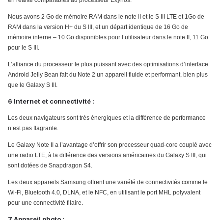
en réalité comparables au processeur Exynos.
Nous avons 2 Go de mémoire RAM dans le note II et le S III LTE et 1Go de
RAM dans la version H+ du S III, et un départ identique de 16 Go de
mémoire interne – 10 Go disponibles pour l’utilisateur dans le note II, 11 Go
pour le S III.
L’alliance du processeur le plus puissant avec des optimisations d’interface
Android Jelly Bean fait du Note 2 un appareil fluide et performant, bien plus
que le Galaxy S III.
6 Internet et connectivité :
Les deux navigateurs sont très énergiques et la différence de performance
n’est pas flagrante.
Le Galaxy Note II a l’avantage d’offrir son processeur quad-core couplé avec
une radio LTE, à la différence des versions américaines du Galaxy S III, qui
sont dotées de Snapdragon S4.
Les deux appareils Samsung offrent une variété de connectivités comme le
Wi-Fi, Bluetooth 4.0, DLNA, et le NFC, en utilisant le port MHL polyvalent
pour une connectivité filaire.
7 Appareil photo :