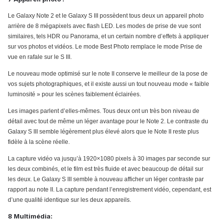
Le Galaxy Note 2 et le Galaxy S III possèdent tous deux un appareil photo
arrière de 8 mégapixels avec flash LED. Les modes de prise de vue sont
similaires, tels HDR ou Panorama, et un certain nombre d’effets à appliquer
sur vos photos et vidéos. Le mode Best Photo remplace le mode Prise de
vue en rafale sur le S III.
Le nouveau mode optimisé sur le note II conserve le meilleur de la pose de
vos sujets photographiques, et il existe aussi un tout nouveau mode « faible
luminosité » pour les scènes faiblement éclairées.
Les images parlent d’elles-mêmes. Tous deux ont un très bon niveau de
détail avec tout de même un léger avantage pour le Note 2. Le contraste du
Galaxy S III semble légèrement plus élevé alors que le Note II reste plus
fidèle à la scène réelle.
La capture vidéo va jusqu’à 1920×1080 pixels à 30 images par seconde sur
les deux combinés, et le film est très fluide et avec beaucoup de détail sur
les deux. Le Galaxy S III semble à nouveau afficher un léger contraste par
rapport au note II. La capture pendant l’enregistrement vidéo, cependant, est
d’une qualité identique sur les deux appareils.
8 Multimédia: