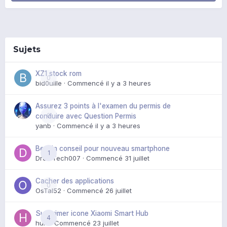
Sujets
XZ1 stock rom
0
bid0uille
· Commencé
il y a 3 heures
Assurez 3 points à l'examen du permis de
0
conduire avec Question Permis
yanb
· Commencé
il y a 3 heures
Besoin conseil pour nouveau smartphone
1
DroidTech007
· Commencé
31 juillet
Cacher des applications
0
OsTal52
· Commencé
26 juillet
Supprimer icone Xiaomi Smart Hub
4
huik
· Commencé
23 juillet