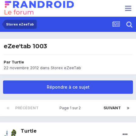
Storex eZeeTab
eZee'tab 1003
Par
Turtle
22 novembre 2012
dans
Storex eZeeTab
Répondre à ce sujet
PRÉCÉDENT
Page 1 sur 2
SUIVANT
Turtle