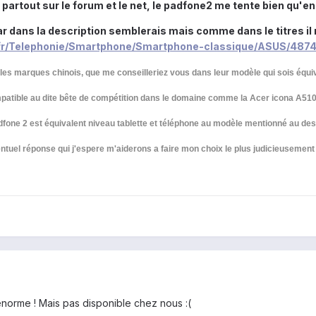
eu partout sur le forum et le net, le padfone2 me tente bien qu'
car dans la description semblerais mais comme dans le titres il 
fr/Telephonie/Smartphone/Smartphone-classique/ASUS/487
 les marques chinois, que me conseilleriez vous dans leur modèle qui sois équ
patible au dite bête de compétition dans le domaine comme la Acer icona A510
adfone 2 est équivalent niveau tablette et téléphone au modèle mentionné au de
uel réponse qui j'espere m'aiderons a faire mon choix le plus judicieusement s
norme ! Mais pas disponible chez nous :(