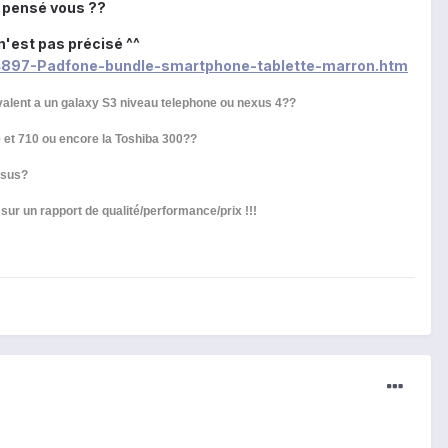
en pensé vous ??
n'est pas précisé ^^
4897-Padfone-bundle-smartphone-tablette-marron.htm
ivalent a un galaxy S3 niveau telephone ou nexus 4??
 et 710 ou encore la Toshiba 300??
ssus?
ur un rapport de qualité/performance/prix !!!