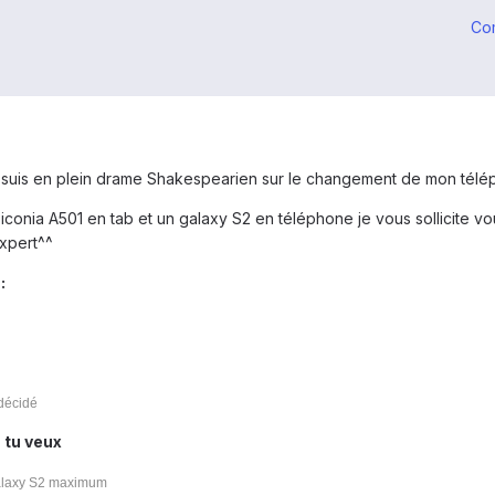
Co
je suis en plein drame Shakespearien sur le changement de mon télép
conia A501 en tab et un galaxy S2 en téléphone je vous sollicite vou
expert^^
:
 décidé
 tu veux
 galaxy S2 maximum