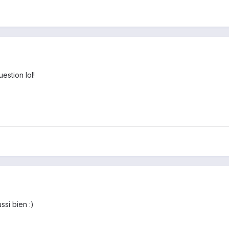
estion lol!
ssi bien :)