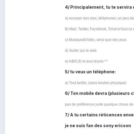
4/ Principalement, tu te servira
a) envoyer des sms, téléphoner, un peu de
B) Mail, Twitter, Facebook, Tchat et tout ce 
c) Musique&Vidéo, ainsi que des jeux.
d) Surfer sur le web
e) A/B/C/D le tout réunis ^^
5/ tu veux un téléphone:
a) Tout tactile; (sans bouton physique)
6/ Ton mobile devra (plusieurs c
pas de préférence juste quelque chose de fia
7/ A tu certains réticences enver
je ne suis fan des sony ericson