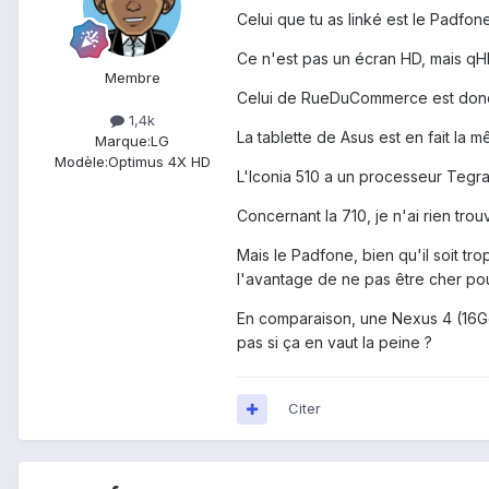
Celui que tu as linké est le Padfone 
Ce n'est pas un écran HD, mais qHD
Membre
Celui de RueDuCommerce est donc l
1,4k
La tablette de Asus est en fait la 
Marque:
LG
Modèle:
Optimus 4X HD
L'Iconia 510 a un processeur Tegra
Concernant la 710, je n'ai rien trou
Mais le Padfone, bien qu'il soit tr
l'avantage de ne pas être cher pou
En comparaison, une Nexus 4 (16Go)
pas si ça en vaut la peine ?
Citer