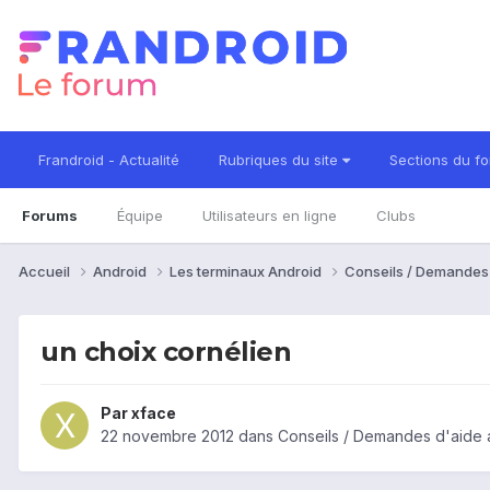
Frandroid - Actualité
Rubriques du site
Sections du f
Forums
Équipe
Utilisateurs en ligne
Clubs
Accueil
Android
Les terminaux Android
Conseils / Demandes
un choix cornélien
Par
xface
22 novembre 2012
dans
Conseils / Demandes d'aide 