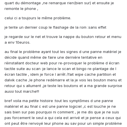
quart du démontage ,ne remarque rien(bien sur) et ensuite je
remonte le phone ,
celui ci a toujours le même problème.
je tente un dernier coup le flashage de la rom :sans effet
je regarde sur le net et trouve la nappe du bouton retour et menu
a env 10euros.
au final le problème ayant tout les signes d une panne matériel je
décide quand même de faire une dernière tentative en
réinstallant docteur web pour re-provoquer le problème d écran
tactile suite au scan :je lance le scan et bingo re-plantage de l
écran tactile , idem je force l arrêt /fait wipe cache partition et
dalvik cache ,le phone redémarre et la je vois les bouton menu et
retour qui s allument ,je teste les boutons et a ma grande surprise
aussi tout marche!!!
bref voila ma petite histoire :tout les symptômes d une panne
matériel et au final c est une panne logiciel ,c est louche je ne
sais bien sur pas pourquoi ni comment , je me dis que je ne suis
pas forcement le seul a qui cela est arrivé et je pense a ceux qui
ont peut être renvoyé leur phone au sav pour un simple problème