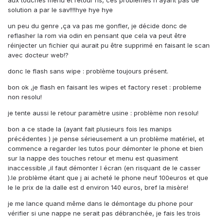
aux touches menu et retour hs, ces problèmes n ayant pas de
solution a par le sav!!!!hye hye hye
un peu du genre ,ça va pas me gonfler, je décide donc de
reflasher la rom via odin en pensant que cela va peut être
réinjecter un fichier qui aurait pu être supprimé en faisant le scan
avec docteur web!?
donc le flash sans wipe : problème toujours présent.
bon ok ,je flash en faisant les wipes et factory reset : probleme
non resolu!
je tente aussi le retour paramètre usine : problème non resolu!
bon a ce stade la (ayant fait plusieurs fois les manips
précédentes ) je pense sérieusement a un problème matériel, et
commence a regarder les tutos pour démonter le phone et bien
sur la nappe des touches retour et menu est quasiment
inaccessible ,il faut démonter l écran (en risquant de le casser
).le problème étant que j ai acheté le phone neuf 100euros et que
le le prix de la dalle est d environ 140 euros, bref la misère!
je me lance quand même dans le démontage du phone pour
vérifier si une nappe ne serait pas débranchée, je fais les trois