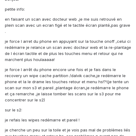
petite info:
en faisant un scan avec docteur web ,je me suis retrouvé en
plein scan avec un ecran figé et le tactile écran planté,pas grave
.
je force l arret du phone en appuyant sur la touche onoff ,celui ci
redémarre je relance un scan avec docteur web et la re-plantage
de l écran tactile et de plus les touches menu et retour qui ne
marchent plus houlaaaaa!
je force l arrêt du phone encore une fois et je fais dans le
recovery un wipe cache partition /dalvik cache,je redémarre le
phone et la le drame les touches retour et menu hs!?!(je tente un
scan sur mon s3 et pareil ,plantage écran,je redémarre le phone
et ça remarche ,je laisse tomber les scans sur le s3 pour me
concentrer sur le s2)
sur le s2:
je refais les wipes redémarre et pareil !
je cherche un peu sur la toile et je vois pas mal de problèmes liés