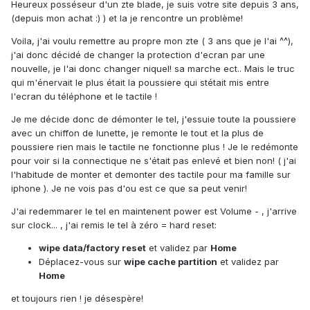
Heureux posséseur d'un zte blade, je suis votre site depuis 3 ans,
(depuis mon achat :) ) et la je rencontre un problème!
Voila, j'ai voulu remettre au propre mon zte ( 3 ans que je l'ai ^^),
j'ai donc décidé de changer la protection d'ecran par une
nouvelle, je l'ai donc changer niquel! sa marche ect.. Mais le truc
qui m'énervait le plus était la poussiere qui stétait mis entre
l'ecran du téléphone et le tactile !
Je me décide donc de démonter le tel, j'essuie toute la poussiere
avec un chiffon de lunette, je remonte le tout et la plus de
poussiere rien mais le tactile ne fonctionne plus ! Je le redémonte
pour voir si la connectique ne s'était pas enlevé et bien non! ( j'ai
l'habitude de monter et demonter des tactile pour ma famille sur
iphone ). Je ne vois pas d'ou est ce que sa peut venir!
J'ai redemmarer le tel en maintenent power est Volume - , j'arrive
sur clock... , j'ai remis le tel à zéro = hard reset:
wipe data/factory reset
et validez par
Home
Déplacez-vous sur
wipe cache partition
et validez par
Home
et toujours rien ! je désespère!