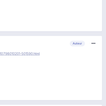
Auteur
f-10798010201-501590.html