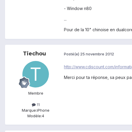
- Window n80
...
Pour de la 10" chinoise en dualcor
Tiechou
Posté(e)
25 novembre 2012
http://www.cdiscount.com/informat
Merci pour ta réponse, sa peux pas
Membre
11
Marque:
iPhone
Modèle:
4