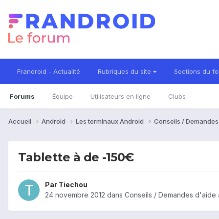
Frandroid - Actualité
Rubriques du site
Sections du f
Forums
Équipe
Utilisateurs en ligne
Clubs
Accueil
Android
Les terminaux Android
Conseils / Demandes
Tablette à de -150€
Par
Tiechou
24 novembre 2012
dans
Conseils / Demandes d'aide 