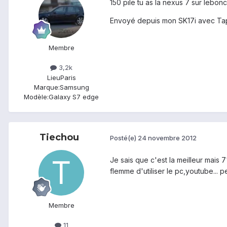
150 pile tu as la nexus 7 sur lebon
Envoyé depuis mon SK17i avec Ta
Membre
3,2k
Lieu
Paris
Marque:
Samsung
Modèle:
Galaxy S7 edge
Tiechou
Posté(e)
24 novembre 2012
Je sais que c'est la meilleur mais 
flemme d'utiliser le pc,youtube... pe
Membre
11