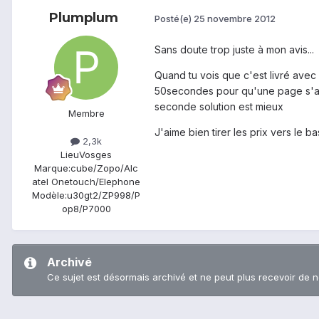
Plumplum
Posté(e)
25 novembre 2012
Sans doute trop juste à mon avis...
Quand tu vois que c'est livré avec A
50secondes pour qu'une page s'affi
seconde solution est mieux
Membre
J'aime bien tirer les prix vers le
2,3k
Lieu
Vosges
Marque:
cube/Zopo/Alc
atel Onetouch/Elephone
Modèle:
u30gt2/ZP998/P
op8/P7000
Archivé
Ce sujet est désormais archivé et ne peut plus recevoir de 