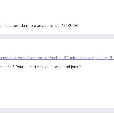
e, faut taper dans le cran au dessus : 150-200€
ique/tablettes-tactiles-ebooks/archos-101-internet-tablet-pc-8-go/
ser sa ? Pour du surf,mail,youtube et mini jeux ?