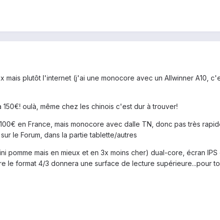
mais plutôt l'internet (j'ai une monocore avec un Allwinner A10, c'est
t à 150€! oulà, même chez les chinois c'est dur à trouver!
00€ en France, mais monocore avec dalle TN, donc pas très rapide s
sur le Forum, dans la partie tablette/autres
i pomme mais en mieux et en 3x moins cher) dual-core, écran IPS ch
e le format 4/3 donnera une surface de lecture supérieure...pour ton 