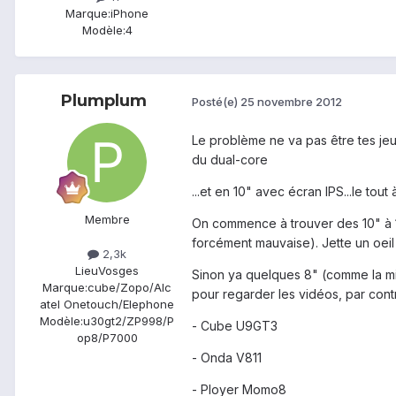
Marque:
iPhone
Modèle:
4
Plumplum
Posté(e)
25 novembre 2012
Le problème ne va pas être tes jeux 
du dual-core
...et en 10" avec écran IPS...le tou
Membre
On commence à trouver des 10" à 1
forcément mauvaise). Jette un oeil 
2,3k
Lieu
Vosges
Sinon ya quelques 8" (comme la min
Marque:
cube/Zopo/Alc
pour regarder les vidéos, par contr
atel Onetouch/Elephone
Modèle:
u30gt2/ZP998/P
- Cube U9GT3
op8/P7000
- Onda V811
- Ployer Momo8